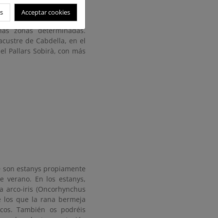
mente ligados a la propia
s
Acceptar cookies
nas zonas determinadas.
acustre de Cabdella, en el
 el Pallars Sobirà, con más
50 son estanys propiamente
e verano. En los estanys,
ha arco-iris (Oncorhynchus
e los que la rana bermeja
icos. También os podréis