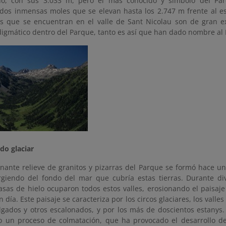
no, con sus 3.033 m, pero el más conocido y símbolo del Par
 dos inmensas moles que se elevan hasta los 2.747 m frente al es
es que se encuentran en el valle de Sant Nicolau son de gran e
digmático dentro del Parque, tanto es así que han dado nombre
do glaciar
onante relieve de granitos y pizarras del Parque se formó hace u
giendo del fondo del mar que cubría estas tierras. Durante div
sas de hielo ocuparon todos estos valles, erosionando el paisaje
n día. Este paisaje se caracteriza por los circos glaciares, los vall
olgados y otros escalonados, y por los más de doscientos estanys
o un proceso de colmatación, que ha provocado el desarrollo d