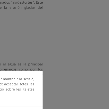
ados "aigüestortes". Este
 la erosión glaciar del
o el agua es la principal
pirenaicos como por los
rque Nacional. Este último
er mantenir la sessió,
s, el Sant Nicolau, entre
ot acceptar totes les
e doscientos (272), entre
ció sobre les galetes
su situación, bien en los
 o bien en los altos fondos
 Negre, Contraix, Ratera,
los 2.000 m, mientras que