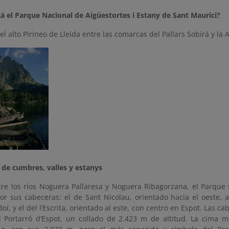
á el Parque Nacional de Aigüestortes i Estany de Sant Maurici?
el alto Pirineo de Lleida entre las comarcas del Pallars Sobirá y 
 de cumbres, valles y estanys
tre los ríos Noguera Pallaresa y Noguera Ribagorzana, el Parque
or sus cabeceras: el de Sant Nicolau, orientado hacia el oeste, 
oí, y el del l’Escrita, orientado al este, con centro en Espot. Las c
 Portarró d’Espot, un collado de 2.423 m de altitud. La cima m