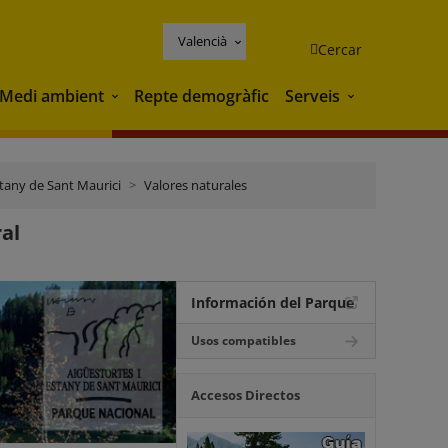
Valencià
Cercar
Medi ambient
Repte demogràfic
Serveis
Medi ambient
Serveis
stany de Sant Maurici
Valores naturales
ral
Información del Parque
Usos compatibles
Accesos Directos