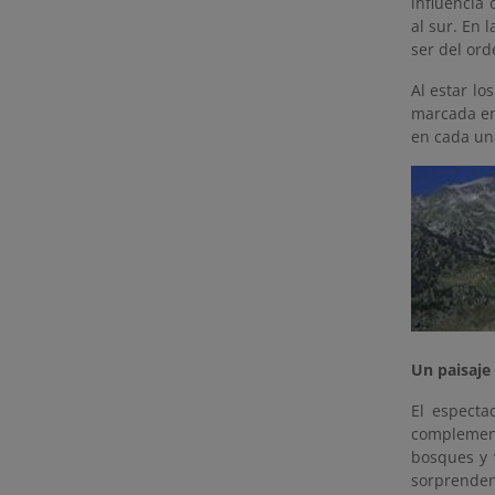
influencia 
al sur. En 
ser del or
Al estar lo
marcada ent
en cada u
Un paisaje
El especta
complement
bosques y 
sorprenden 