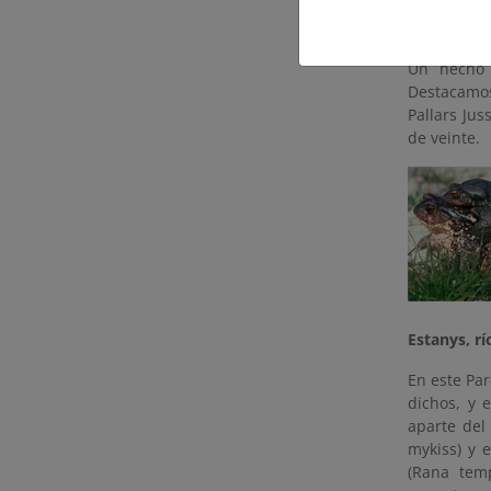
los segund
formación d
Un hecho 
Destacamos 
Pallars Jus
de veinte.
Estanys, rí
En este Pa
dichos, y 
aparte del
mykiss) y 
(Rana temp