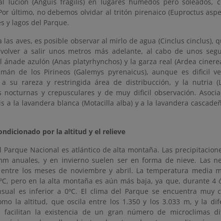
al lución (Anguis fragilis) en lugares húmedos pero soleados,
or último, no debemos olvidar al tritón pirenaico (Euproctus asper
es y lagos del Parque.
 las aves, es posible observar al mirlo de agua (Cinclus cinclus),
volver a salir unos metros más adelante, al cabo de unos seg
 ánade azulón (Anas platyrhynchos) y la garza real (Ardea cinerea)
smán de los Pirineos (Galemys pyrenaicus), aunque es dificil v
 a su rareza y restringida área de distribucción, y la nutria (
 nocturnas y crepusculares y de muy dificil observación. Asoci
s a la lavandera blanca (Motacilla alba) y a la lavandera cascadeñ
ndicionado por la altitud y el relieve
l Parque Nacional es atlántico de alta montaña. Las precipitacion
mm anuales, y en invierno suelen ser en forma de nieve. Las n
 entre los meses de noviembre y abril. La temperatura media m
5ºC, pero en la alta montaña es aún más baja, ya que, durante 4 
ual es inferior a 0ºC. El clima del Parque se encuentra muy c
omo la altitud, que oscila entre los 1.350 y los 3.033 m, y la di
e facilitan la existencia de un gran número de microclimas d