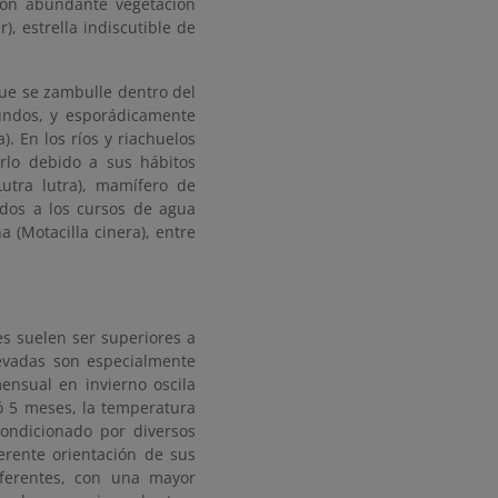
 con abundante vegetación
), estrella indiscutible de
 que se zambulle dentro del
undos, y esporádicamente
. En los ríos y riachuelos
erlo debido a sus hábitos
Lutra lutra), mamífero de
ados a los cursos de agua
a (Motacilla cinera), entre
es suelen ser superiores a
evadas son especialmente
ensual en invierno oscila
ó 5 meses, la temperatura
ondicionado por diversos
ferente orientación de sus
iferentes, con una mayor