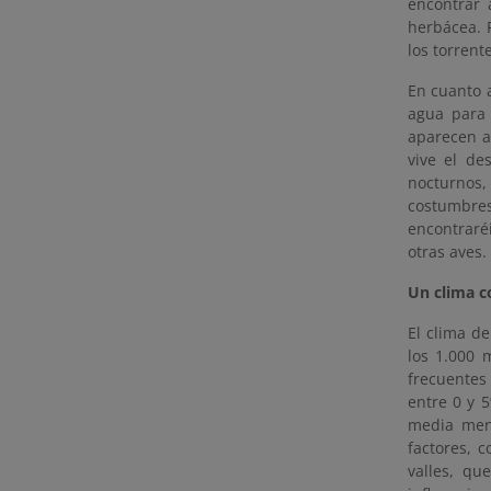
encontrar 
herbácea. P
los torrent
En cuanto a
agua para 
aparecen al
vive el de
nocturnos,
costumbres
encontraréi
otras aves.
Un clima co
El clima de
los 1.000 
frecuentes
entre 0 y 
media mens
factores, c
valles, qu