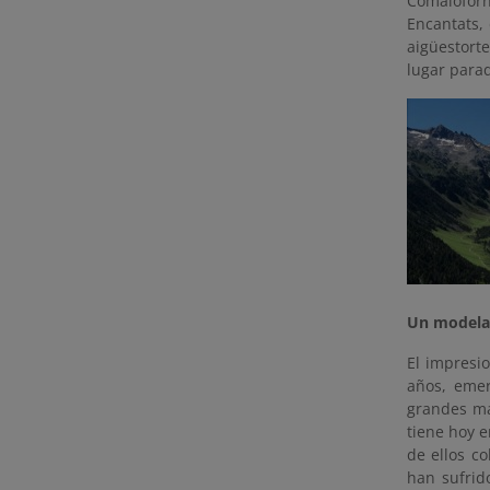
Comalofor
Encantats,
aigüestort
lugar para
Un modela
El impresi
años, emer
grandes ma
tiene hoy e
de ellos c
han sufrid