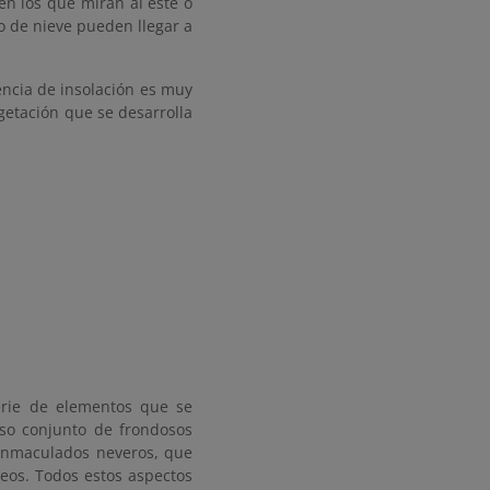
 en los que miran al este o
 o de nieve pueden llegar a
rencia de insolación es muy
getación que se desarrolla
erie de elementos que se
so conjunto de frondosos
 inmaculados neveros, que
neos. Todos estos aspectos