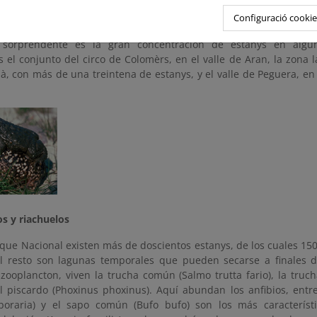
os se encuentran a altitudes entre 2.200 y 2.500 m y están clara
Configuració cookie
el circo glaciar.
sorprendente es la gran concentración de estanys en algu
el conjunto del circo de Colomèrs, en el valle de Aran, la zona l
sà, con más de una treintena de estanys, y el valle de Peguera, en
os y riachuelos
rque Nacional existen más de doscientos estanys, de los cuales 1
el resto son lagunas temporales que pueden secarse a finales d
 zooplancton, viven la trucha común (Salmo trutta fario), la truc
el piscardo (Phoxinus phoxinus). Aquí abundan los anfibios, entr
oraria) y el sapo común (Bufo bufo) son los más característ