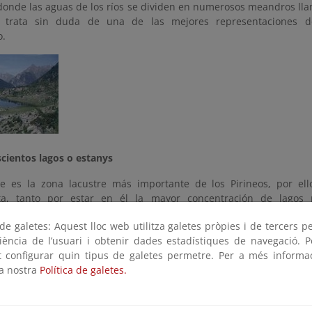
onde las aguas de los ríos se dividen en numerosos meandros llam
 trata sin duda de una de las mejores representaciones de
rio.
cientos lagos o estanys
e es la zona lacustre más importante de los Pirineos, por ell
sta, tanto por estar en él la mayor concentración de lagos 
ticos meandros de alta montaña, tan típicos, que dan nombre al Pa
e galetes: Aquest lloc web utilitza galetes pròpies i de tercers p
e da principalmente y alcanza su mayor belleza en dos de sus río
riència de l’usuari i obtenir dades estadístiques de navegació. P
Llong y Llebreta, y el Aiguamòg. Los lagos o estanys son más d
ot configurar quin tipus de galetes permetre. Per a més informa
pequeños, casi todos de origen glaciar pero muy variados por 
la nostra
Política de galetes.
os valles principales, como el Sant Maurici, el Llong o el Llebreta,
glaciares como los de Mar, Rius, Monges, Mangades, Travessani,
er, Saboredo, etc. Los primeros suelen encontrarse alrededor de 