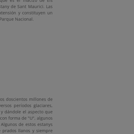
que es el macizo de Els
tany de Sant Maurici. Las
xtensión y constituyen un
 al Parque Nacional.
nos doscientos millones de
ersos períodos glaciares,
 y dándole el aspecto que
es con forma de "U", algunos
. Algunos de estos estanys
e prados llanos y siempre