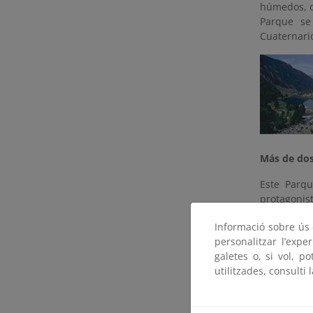
húmedos, d
Parque se
Cuaterna
Más de dos
Este Parqu
protagoni
caracterís
Informació sobre ús d
fenómeno s
personalitzar l’expe
los lagos 
galetes o, si vol, p
grandes y 
utilitzades, consulti 
fondos de l
de circos 
Redó, Gerb