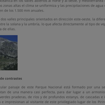
oceánica en los valles abiertos al norte y al oeste, y mediterránea
las zonas altas el clima se uniformiza y las precipitaciones de agua
den de los 1.500 mm anuales.
s dos valles principales orientados en dirección este-oeste, la dife
re la solana y la umbría, lo que afecta directamente al tipo de ve
na de ellas.
 de contrastes
cular paisaje de este Parque Nacional está formado por una s
an de una manera casi perfecta, para dar lugar a un armonio
verdes praderas, de ríos y de profundos estanys, de cascadas e
e impresionan al visitante de este privilegiado lugar de los Piri