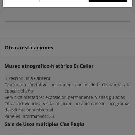
guiesparcnacionalcabrera@gmail.com
Otras instalaciones
Museo etnográfico-histórico Es Celler
Dirección: Isla Cabrera
Centro interpretativo: horario en función de la demanda y la
época del año
Servicios ofertados: exposición permanente, visitas guiadas
Otras actividades: visita al jardín botánico anexo, programas
de educación ambiental
Paneles informativos: 20
Sala de Usos múltiples C'as Pagés