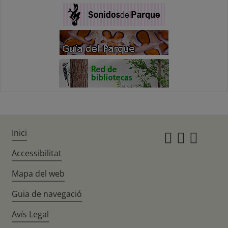
Inici
Instagr
Twitte
Fac
Accessibilitat
Mapa del web
Guia de navegació
Avís Legal