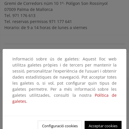
Gremi de Corredors núm 10 1º- Polígon Son Rossinyol
07009 Palma de Mallorca
Tel. 971 176 613
Tel. reservas permisos 971 177 641
Horario: de 9 a 14 horas de lunes a viernes
Informació sobre ús de galetes: Aquest lloc web
utilitza galetes pròpies i de tercers per mantenir la
Bibliotecas
sessió, personalitzar l’experiència de l’usuari i obtenir
dades estadístiques de navegació. Pot acceptar totes
les galetes o, si vol, pot configurar quin tipus de
Biblioteca del Parque Nacional Marítimo Terrestre del
galetes permetre. Per a més informació sobre les
Archipiélago de Cabrera
galetes utilitzades, consulti la nostra
Política de
Gremi de Corredors, 10 - Polígon Son Rossinyol
galetes.
07009 Palma de Mallorca
Acceso:
Libre
Información:
Tel. 971 177 641 / 871 870 132
Configuració cookies
Acceptar cookies
cabreraisla@gmail.com
/