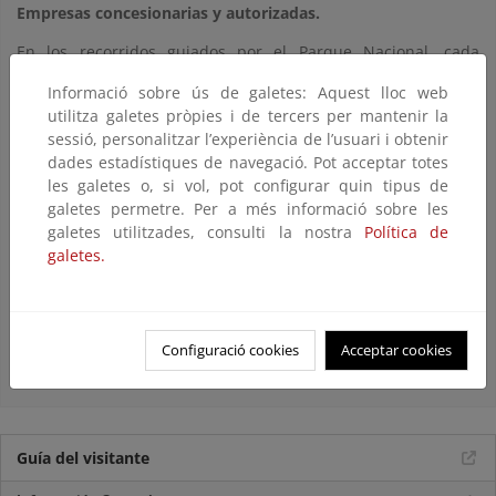
Empresas concesionarias y autorizadas.
En los recorridos guiados por el Parque Nacional, cada
empresa concesionaria y autorizada ofrece la atención de
Informació sobre ús de galetes: Aquest lloc web
guías que acompañan durante el recorrido, y que pueden
utilitza galetes pròpies i de tercers per mantenir la
utilizar, al menos, los idiomas español e inglés.
sessió, personalitzar l’experiència de l’usuari i obtenir
Empresas autorizadas en la Reserva de la Biosfera Doñana
dades estadístiques de navegació. Pot acceptar totes
les galetes o, si vol, pot configurar quin tipus de
En la Reserva de la Biosfera de Doñana (Parque Nacional,
galetes permetre. Per a més informació sobre les
Parque Natural y Zona de Transición) existe una amplia oferta
galetes utilitzades, consulti la nostra
Política de
de empresas, con rutas en vehículo a motor, ecuestres o a pie
galetes.
en pequeños grupos, con un marcado carácter educativo o
naturalista. Para obtener información más precisa, hay que
dirigirse a cualquiera de los Puntos de Información del
Parque Natural y Nacional de Doñana, y a Oficinas de
Configuració cookies
Acceptar cookies
Turismo.
Guía del visitante