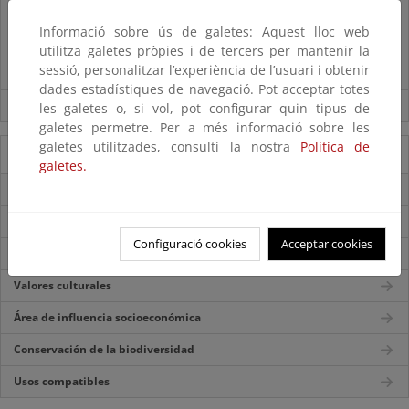
Centros de visitantes
Informació sobre ús de galetes: Aquest lloc web
Itinerarios
utilitza galetes pròpies i de tercers per mantenir la
sessió, personalitzar l’experiència de l’usuari i obtenir
Normas de visita
dades estadístiques de navegació. Pot acceptar totes
Servicios externos
les galetes o, si vol, pot configurar quin tipus de
galetes permetre. Per a més informació sobre les
galetes utilitzades, consulti la nostra
Política de
Información del Parque
galetes.
Ficha técnica
Historia
Configuració cookies
Acceptar cookies
Valores naturales
Valores culturales
Área de influencia socioeconómica
Conservación de la biodiversidad
Usos compatibles