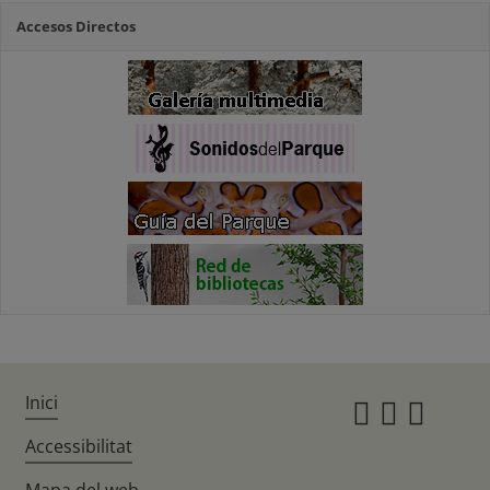
Accesos Directos
Inici
Instagr
Twitte
Fac
Accessibilitat