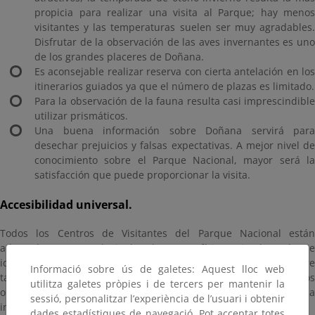
propicia para realizar una visita al Parque; hay menos
visitantes y las temperaturas suelen ser muy agradables.
Disfrutar de la observación de las aves invernantes es uno
de los grandes placeres de Doñana.
Es aconsejable realizar reserva con cierta antelación en los
itinerarios guiados ya que el número de plazas es limitado.
Para la observación de la fauna resulta casi imprescindible
utilizar prismáticos.
Una buena información sobre Doñana servirá para
desechar prejuicios y falsas expectativas. A mejor nivel de
conocimiento sobre el Parque Nacional, mayor será la
satisfacción que puede proporcionar la visita.
Accesibilidad universal.
Todos los Centros de Visitantes del Parque Nacional están
adaptados para reducir las barreras físicas, intelectuales e
idiomáticas. Los senderos peatonales están trazados sobre
Informació sobre ús de galetes: Aquest lloc web
tarimas de madera y disponen de adaptaciones en los
utilitza galetes pròpies i de tercers per mantenir la
observatorios para el uso de sillas de ruedas. La mayor parte de la
sessió, personalitzar l’experiència de l’usuari i obtenir
información está disponible en español e inglés.
dades estadístiques de navegació. Pot acceptar totes