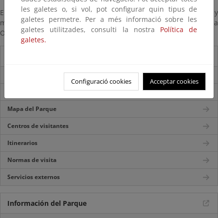
les galetes o, si vol, pot configurar quin tipus de
En algunos Centros de Visitantes existe una colección de folletos y
galetes permetre. Per a més informació sobre les
mapas del Parque traducidos al lenguaje Braille por la
galetes utilitzades, consulti la nostra
Política de
Organización Nacional de Ciegos Españoles.
galetes.
Guía del visitante
Información General
Configuració cookies
Acceptar cookies
Accesos
Mapa del Parque
Centros de visitantes
Itinerarios
Normas de visita
Servicios externos
Información del Parque