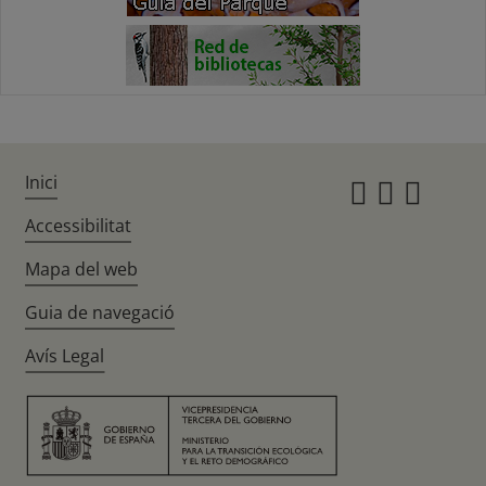
Inici
Instagr
Twitte
Fac
Accessibilitat
Mapa del web
Guia de navegació
Avís Legal