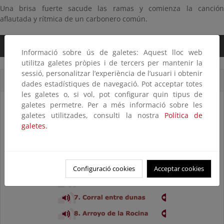
Una brisa fuerte sacude las ramas y comienza la canción
aflautada y rítmica de un carbonero común.
0:00
/
2:23
Informació sobre ús de galetes: Aquest lloc web
utilitza galetes pròpies i de tercers per mantenir la
sessió, personalitzar l’experiència de l’usuari i obtenir
Cortes sonoros
dades estadístiques de navegació. Pot acceptar totes
les galetes o, si vol, pot configurar quin tipus de
galetes permetre. Per a més informació sobre les
galetes utilitzades, consulti la nostra
Política de
galetes.
Configuració cookies
Acceptar cookies