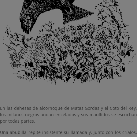
En las dehesas de alcornoque de Matas Gordas y el Coto del Rey,
los milanos negros andan encelados y sus maullidos se escuchan
por todas partes.
Una abubilla repite insistente su llamada y, junto con los críalos,