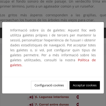
ocupa el fondo sonoro de este paisaje. Un verdecillo trina en
primer término, junto a un agateador común y un ruiseñor.
Los gritos más ásperos corresponden a las grajillas, que
aprovechan los huecos de los árboles más viejos para criar.
Informació sobre ús de galetes: Aquest lloc web
0:00
/
3:04
utilitza galetes pròpies i de tercers per mantenir la
sessió, personalitzar l’experiència de l’usuari i obtenir
dades estadístiques de navegació. Pot acceptar totes
Cortes sonoros
les galetes o, si vol, pot configurar quin tipus de
galetes permetre. Per a més informació sobre les
galetes utilitzades, consulti la nostra
Política de
galetes.
Configuració cookies
Acceptar cookies