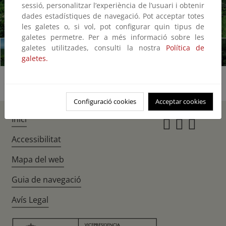
sessió, personalitzar l’experiència de l’usuari i obtenir
dades estadístiques de navegació. Pot acceptar totes
1/25
les galetes o, si vol, pot configurar quin tipus de
galetes permetre. Per a més informació sobre les
galetes utilitzades, consulti la nostra
Política de
galetes.
Configuració cookies
Acceptar cookies
Inici
Instagr
Twitte
Fac
Accessibilitat
Mapa del web
Guia de navegació
Avís Legal