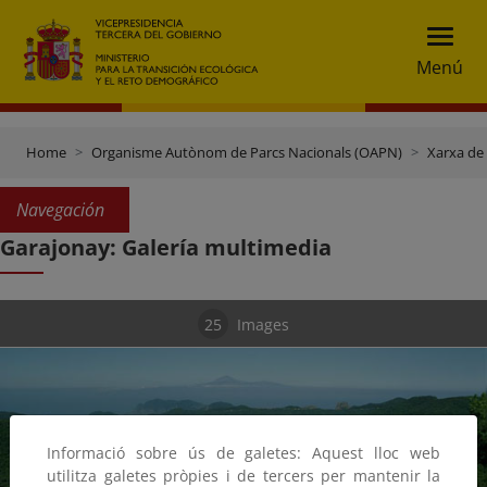
Menú
Home
Organisme Autònom de Parcs Nacionals (OAPN)
Xarxa de
Navegación
Garajonay: Galería multimedia
25
Images
Informació sobre ús de galetes: Aquest lloc web
utilitza galetes pròpies i de tercers per mantenir la