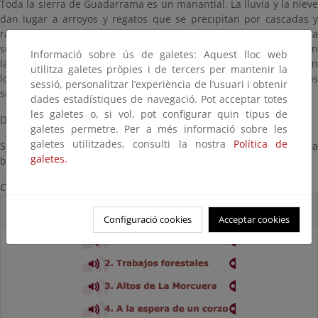
Toda la sierra de Guadarrama es un manantial. La lluvia y la nieve
dan lugar a arroyos y regatos que se precipitan por cascadas y
rápidos. Al paso del agua, junto a fuentes y manantiales, la sierra
suena. Cantan y reclaman los pájaros forestales, ladran y maúllan
Informació sobre ús de galetes: Aquest lloc web
las rapaces diurnas, ululan los búhos, braman los corzos, croan
utilitza galetes pròpies i de tercers per mantenir la
los anfibios; no hay palabras suficientes para enumerar todos los
sessió, personalitzar l’experiència de l’usuari i obtenir
sonidos de los insectos.
dades estadístiques de navegació. Pot acceptar totes
les galetes o, si vol, pot configurar quin tipus de
Donde hay agua hay pasto. Por toda la sierra tintinea el ganado.
galetes permetre. Per a més informació sobre les
galetes utilitzades, consulti la nostra
Política de
Sólo en pleno invierno, detenida por el frío, el agua de la sierra
galetes.
brilla pero no suena.
Carlos de Hita
Cortes sonoros
Configuració cookies
Acceptar cookies