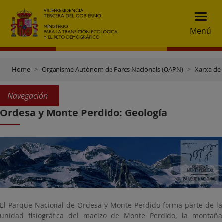
Menú
Home
Organisme Autònom de Parcs Nacionals (OAPN)
Xarxa de
Navegación
Ordesa y Monte Perdido: Geología
El Parque Nacional de Ordesa y Monte Perdido forma parte de la
unidad fisiográfica del macizo de Monte Perdido, la montaña