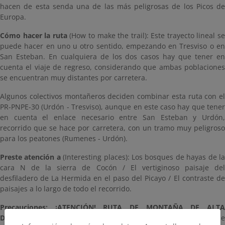
hacen de esta senda una de las más peligrosas de los Picos de
Europa.
Cómo hacer la ruta
(How to make the trail): Este trayecto lineal se
puede hacer en uno u otro sentido, empezando en Tresviso o en
San Esteban. En cualquiera de los dos casos hay que tener en
cuenta el viaje de regreso, considerando que ambas poblaciones
se encuentran muy distantes por carretera.
Algunos colectivos montañeros deciden combinar esta ruta con el
PR-PNPE-30 (Urdón - Tresviso), aunque en este caso hay que tener
en cuenta el enlace necesario entre San Esteban y Urdón,
recorrido que se hace por carretera, con un tramo muy peligroso
para los peatones (Rumenes - Urdón).
Preste atención a
(Interesting places): Los bosques de hayas de l
cara N de la sierra de Cocón / El vertiginoso paisaje del
desfiladero de La Hermida en el paso del Picayo / El contraste de
paisajes a lo largo de todo el recorrido.
Precauciones:
¡ATENCIÓN! RUTA DE MONTAÑA DE ALT
DIFICULTAD
/ Este recorrido ha sido descatalogado como ruta de