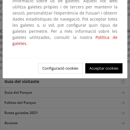
Informació sobre ús de galetes: Aquest lloc web
pequeño recorrido por su extrema peligrosidad y elevado desnivel
utilitza galetes pròpies i de tercers per mantenir la
/ Precipicio sin protección lateral / Absténgase de hacer la ruta si
sessió, personalitzar l’experiència de l’usuari i obtenir
no se cuenta con suficiente preparación física y equipo adecuado
dades estadístiques de navegació. Pot acceptar totes
/ Precaución especial con nieve o niebla.
les galetes o, si vol, pot configurar quin tipus de
Caution notes: WARNING! MOUNTAIN TRAIL OF HIGH
galetes permetre. Per a més informació sobre les
DIFFICULTY
/ Very big difference of altitude / This route is out of
galetes utilitzades, consulti la nostra
Política de
the list of the short tour trail because is extremely hard and
galetes.
dangerous / The trail goes down the canyon and has not side
fence Start walking only in case you carry appropriate equipment
and you have good physical condition / Special precautions in
case of snow or fog.
Configuració cookies
Acceptar cookies
Guía del visitante
Guía del Parque
Folleto del Parque
Rutas guiadas 2021
Accesos