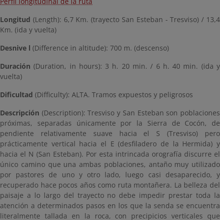
Perfil longitudinal de la ruta
Longitud
(Length): 6,7 Km. (trayecto San Esteban - Tresviso) / 13,4
Km. (ida y vuelta)
Desnive
l
(Difference in altitude): 700 m. (descenso)
Duración
(Duration, in hours): 3 h. 20 min. / 6 h. 40 min. (ida y
vuelta)
Dificultad
(Difficulty): ALTA. Tramos expuestos y peligrosos
Descripción
(Description): Tresviso y San Esteban son poblaciones
próximas, separadas únicamente por la Sierra de Cocón, de
pendiente relativamente suave hacia el S (Tresviso) pero
prácticamente vertical hacia el E (desfiladero de la Hermida) y
hacia el N (San Esteban). Por esta intrincada orografía discurre el
único camino que una ambas poblaciones, antaño muy utilizado
por pastores de uno y otro lado, luego casi desaparecido, y
recuperado hace pocos años como ruta montañera. La belleza del
paisaje a lo largo del trayecto no debe impedir prestar toda la
atención a determinados pasos en los que la senda se encuentra
literalmente tallada en la roca, con precipicios verticales que