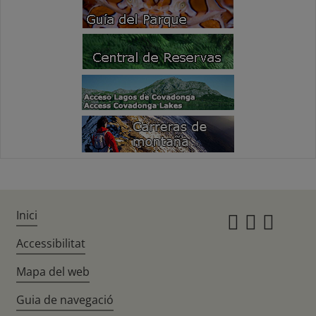
Inici
Instagr
Twitte
Fac
Accessibilitat
Mapa del web
Guia de navegació