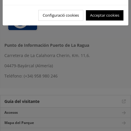
Configuració cookies
Acceptar cookies
Punto de Información Puerto de La Ragua
Carretera de La Calahorra Cherin, Km. 11,6.
04479-Bayárcal (Almería)
Teléfono: (+34) 958 980 246
Guía del visitante
Accesos
Mapa del Parque