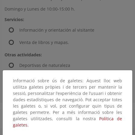
Domingo y Lunes de 10:00-15:00 h.
Servicios:
Información y orientación al visitante
Venta de libros y mapas.
Otras actividades:
Deportivas de naturaleza
Excursiones guiadas
Informació sobre ús de galetes: Aquest lloc web
utilitza galetes pròpies i de tercers per mantenir la
sessió, personalitzar l’experiència de l’usuari i obtenir
dades estadístiques de navegació. Pot acceptar totes
les galetes o, si vol, pot configurar quin tipus de
galetes permetre. Per a més informació sobre les
Punto de Información Puerto de La Ragua
galetes utilitzades, consulti la nostra
Política de
galetes.