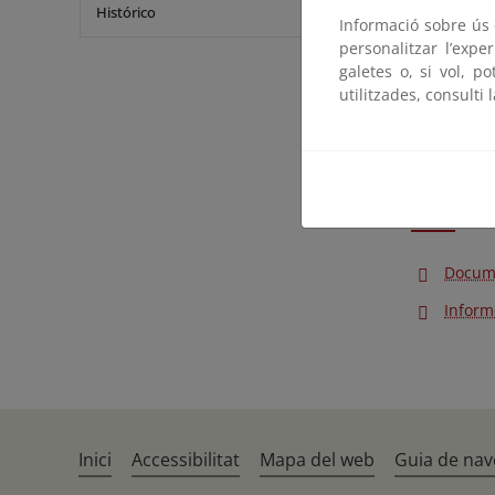
Estratégico
Histórico
Informació sobre ús d
comunicaci
personalitzar l’expe
de 11 de di
galetes o, si vol, p
El documen
utilitzades, consulti 
tras la fin
pública deb
marzo, por 
Document
Docum
Inform
Inici
Accessibilitat
Mapa del web
Guia de nav