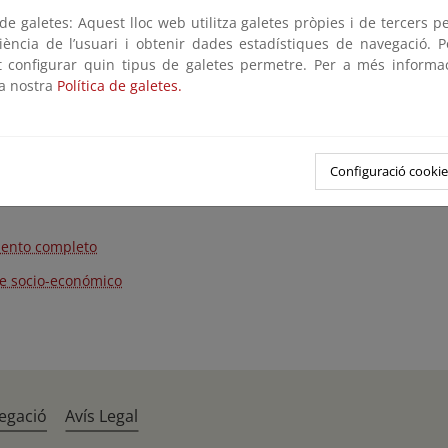
 (EAE)
del plan y que ya fue remitido a Bruselas el pasado mes
e galetes: Aquest lloc web utilitza galetes pròpies i de tercers p
ón a la Comisión Europea, España da cumplimiento al Reglamento
riència de l’usuari i obtenir dades estadístiques de navegació. P
ciembre de 2018 sobre la gobernanza de la Unión de la Energía y de
ot configurar quin tipus de galetes permetre. Per a més informa
to se modificará –y, en su caso, se remitirá nuevamente a Brusela
la nostra
Política de galetes.
alización del proceso de evaluación ambiental y el análisis de la to
ía haber concluido el pasado 25 de marzo y que, en la actualidad,
el que se declara el estado de alarma.
Configuració cookie
os descargables
ento completo
e socio-económico
egació
Avís Legal