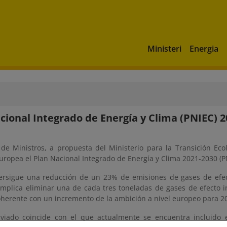
Ministeri
Energia
cional Integrado de Energía y Clima (PNIEC) 2
 de Ministros, a propuesta del Ministerio para la Transición Eco
uropea el Plan Nacional Integrado de Energía y Clima 2021-2030 (P
ersigue una reducción de un 23% de emisiones de gases de efect
implica eliminar una de cada tres toneladas de gases de efecto 
oherente con un incremento de la ambición a nivel europeo para 20
nviado coincide con el que actualmente se encuentra incluido