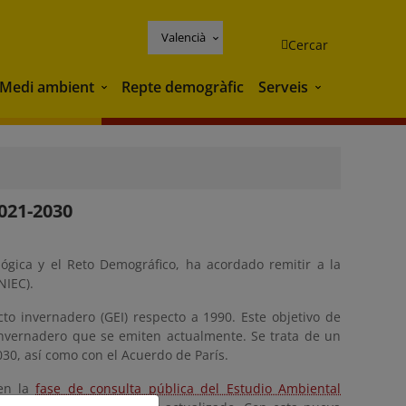
Valencià
Cercar
Medi ambient
Repte demogràfic
Serveis
Medi ambient
Serveis
021-2030
lógica y el Reto Demográfico, ha acordado remitir a la
NIEC).
o invernadero (GEI) respecto a 1990. Este objetivo de
invernadero que se emiten actualmente. Se trata de un
30, así como con el Acuerdo de París.
 en la
fase de consulta pública del Estudio Ambiental