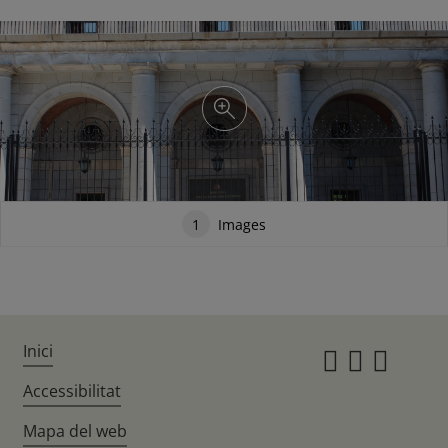
1
Images
Inici
Instagr
Twitte
Fac
Accessibilitat
Mapa del web