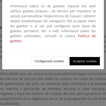
Tribunal de Justicia de la Unión Europea (TJUE).
Informació sobre ús de galetes: Aquest lloc web
utilitza galetes pròpies i de tercers per mantenir la
sessió, personalitzar l’experiència de l’usuari i obtenir
dades estadístiques de navegació. Pot acceptar totes
les galetes o, si vol, pot configurar quin tipus de
MÁS ESFUERZOS
galetes permetre. Per a més informació sobre les
galetes utilitzades, consulti la nostra
Política de
En la carta remitida a la ministra para la Transición Ecológica en
galetes.
funciones, el comisario señala que es necesario adoptar medidas
adicionales para hacer frente a las obligaciones en materia de
calidad del aire y alcanzar el cumplimiento de los valores límite
para el año 2020.
Configuració cookies
Acceptar cookies
Vella añade que, sin perjuicio del procedimiento legal comunitario
en marcha, es preciso que todos los actores, en todos los niveles
de gobernanza del país, se movilicen para contribuir a la puesta
en marcha y aplicación de medidas eficaces a nivel nacional,
regional y local en materia de calidad del aire para garantizar el
cumplimiento de la legislación de la UE y salvaguardar la salud de
la población.