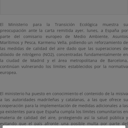
El Ministerio para la Transición Ecológica muestra su
preocupación ante la carta remitida ayer, lunes, a España por
parte del comisario europeo de Medio Ambiente, Asuntos
Marítimos y Pesca
, Karmenu Vella, pidiendo un reforzamiento de
las medidas de calidad del aire dado que las superaciones de
dióxido de nitrógeno (NO2), concentradas fundamentalmente en
la ciudad de Madrid y el área metropolitana de Barcelona,
continúan vulnerando los límites establecidos por la normativa
europea.
El ministerio ha puesto en conocimiento el contenido de la misiva
a las autoridades madrileñas y catalanas, a las que ofrece su
cooperación para la implementación de medidas adicionales a las
ya existentes para que España cumpla los límites comunitarios en
materia de calidad del aire, protegiendo así la salud pública y
evitando que el país afronte una posible multa por parte del