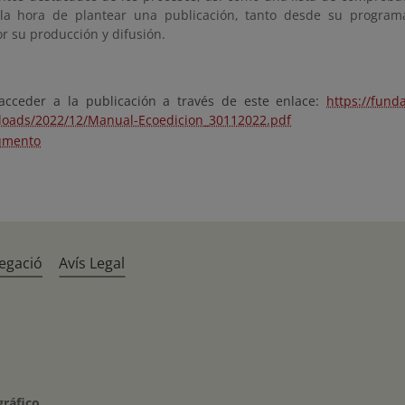
 la hora de plantear una publicación, tanto desde su programa
r su producción y difusión.
cceder a la publicación a través de este enlace:
https://fund
loads/2022/12/Manual-Ecoedicion_30112022.pdf
umento
egació
Avís Legal
gráfico