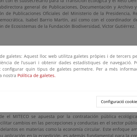
ón con el subsecretario para la Transición Ecológica y el Reto De
subdirectora general de Publicaciones, Documentación y Archivo y
ón de Publicaciones Oficiales del Ministerio de la Presidencia, R
mocrática, Isabel Barrio Martín, así como con el coordinador d
n de Ecosistemas de la Fundación Biodiversidad, Víctor Gutiérrez.
tiva forma parte de las actuaciones del Grupo de Trabajo intermini
ón y la contratación pública ecológica en materia de publicaciones
e galetes: Aquest lloc web utilitza galetes pròpies i de tercers p
apoyo de la Secretaría de la Junta de Coordinación de Publicacion
riència de l’usuari i obtenir dades estadístiques de navegació. P
s productos del programa “Cambiar los estilos de vida para 
ot configurar quin tipus de galetes permetre. Per a més informa
por la Fundación Biodiversidad del Ministerio para la Transi
la nostra
Política de galetes.
o (MITECO), en el marco del Plan de Recuperación, Transformac
 por la Unión Europea-NextGenerationEU.
Configuració cookie
ión se enmarca, además, en lo dispuesto en el Plan de Contratació
de el MITECO se apuesta por la contratación pública ecológi
acilitar cambios en las percepciones y conductas en el sector públ
adelantos en materias como la economía circular. Este enfoque am
 su aplicación en la ecoedición, es además fundamental para la co