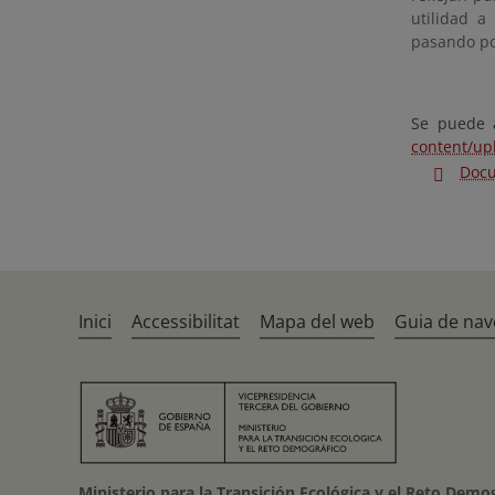
utilidad a
pasando po
Se puede a
content/up
Doc
Inici
Accessibilitat
Mapa del web
Guia de nav
Ministerio para la Transición Ecológica y el Reto Demo