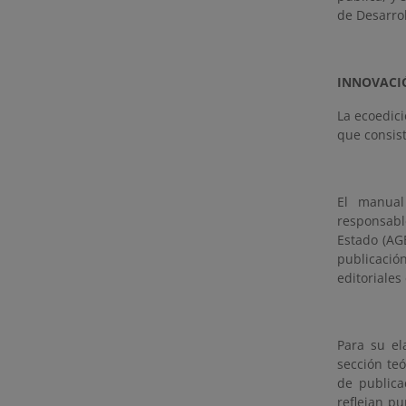
de Desarrol
INNOVACIÓ
La ecoedici
que consist
El manua
responsabl
Estado (AG
publicació
editoriales
Para su el
sección teó
de publica
reflejan p