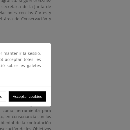
mográfico, Miguel González
 secretaria de la Junta de
elaciones con las Cortes y
el área de Conservación y
sterial para el fomento de
 oficiales, que coordina el
er mantenir la sessió,
es Oficiales. Asimismo, es
ot acceptar totes les
recuperar la naturaleza”
ció sobre les galetes
ción Ecológica y el Reto
ión y Resiliencia (PRTR)
s
Acceptar cookies
n Pública Ecológica (2018-
ca como herramienta para
ico, en consonancia con los
biental de la contratación
nsecución de los Objetivos