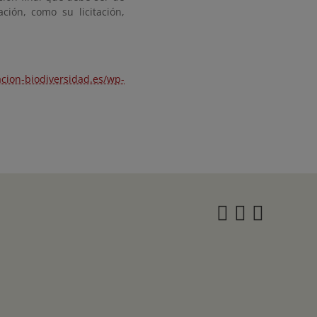
ción, como su licitación,
acion-biodiversidad.es/wp-
Instagra
Twitter
Face