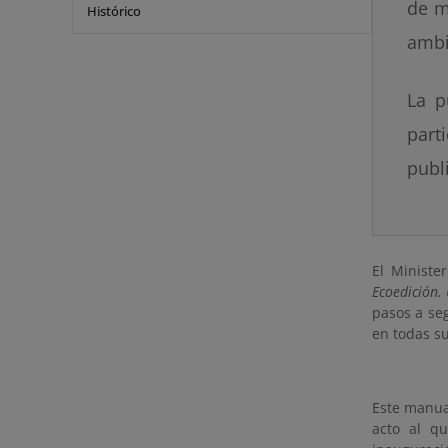
de m
Histórico
ambi
La p
part
publ
El Ministe
Ecoedición.
pasos a se
en todas su
Este manua
acto al q