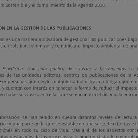
lo Sostenible y el cumplimiento de la Agenda 2030.
N EN LA GESTIÓN DE LAS PUBLICACIONES
ón es una manera innovadora de gestionar las publicaciones bajo c
e en calcular, minimizar y comunicar el impacto ambiental de una
l
Ecoedición. Una guía pública de criterios y herramientas
se di
es de las unidades editoras, centros de publicaciones de la A
E) y personas que desde cualquier administración tengan que em
n y cuenten con interés en conocer la forma de reducir el impacto
 en todas sus fases, entre las que se encuentra el diseño, la edició
aboración, se han tenido en cuenta distintos niveles de lectura 
rica y una parte en la que se establecen una serie de criterios e 
ciones en todo su ciclo de vida. Más allá de los aspectos conc
untos destacados de los procesos, así como una lista de comproba