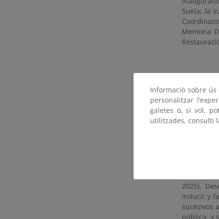
inauguraci
Suela; la 
Coordinaci
Memoria De
Restauració
Esta inicia
la ecoedici
Informació sobre ús d
MITECO con 
personalitzar l’expe
uno de lo
galetes o, si vol, p
impulsado 
utilitzades, consulti 
Demográfic
financiado
Esta actuac
2025). Des
inducir y f
sucesivos 
pública, y