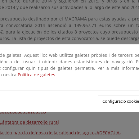
 en parte durante 2014 y siguieron en 2015, y otros 5 en la r
e 2014 y que realizaron sus actividades a lo largo de este año 201
el presupuesto destinado por el MAGRAMA para estas ayudas a pro
ta convocatoria 2014 ascendió a 149.967,71 euros sobre un to
 €, para la ejecución de los citados 8 proyectos cuyo presupuest
uros. La lista de proyectos de esta convocatoria, se puede descarg
do los proyectos en ejecución en 2014-15 del Programa Playas, Río
e galetes: Aquest lloc web utilitza galetes pròpies i de tercers p
rio se pueden consultar
aquí
riència de l’usuari i obtenir dades estadístiques de navegació. P
jecutados en 2014-15, fichas descriptivas:
ot configurar quin tipus de galetes permetre. Per a més informa
la nostra
Política de galetes.
ación Limne
ciació Hàbitats
ación Ecología y Desarrollo –ECODES-
Configuració cookie
ña Real de Carreteros
Cántabra de desarrollo rural
iación para la defensa de la calidad del agua –ADECAGUA-