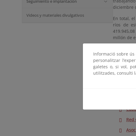
trabajando
Seguimiento e implantación
diciembre d
Videos y materiales divulgativos
En total, 
ríos de es
419.945,08
millón de e
Por otro la
Informació sobre ús d
del Territo
personalitzar l’expe
Proyectos e
galetes o, si vol, p
utilitzades, consulti 
Fund
Asso
Fund
Caba
Red 
Asoc