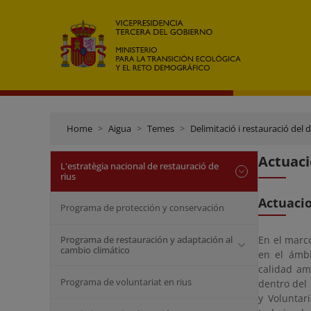
Home
Aigua
Temes
Delimitació i restauració del 
Actuaci
L'estratègia nacional de restauració de
rius
Actuaci
Programa de protección y conservación
Programa de restauración y adaptación al
En el marc
cambio climático
en el ámbi
calidad am
Programa de voluntariat en rius
dentro del
y Voluntar