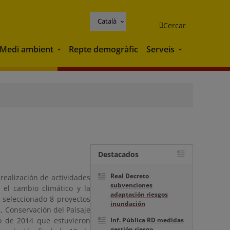
Català
Cercar
Medi ambient
Repte demogràfic
Serveis
Medi ambient
Serveis
Destacados
Real Decreto
realización de actividades
subvenciones
, el cambio climático y la
adaptación riesgos
 seleccionado 8 proyectos
inundación
, Conservación del Paisaje
to de 2014 que estuvieron
Inf. Pública RD medidas
gestión riesgo