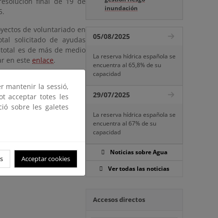
esolución final de 19 de
inundación
5.
yectos de voluntariado en
05/08/2025
tal solicitado de ayudas
o total es de más de medio
La reserva hídrica española se
ar en este
enlace
.
encuentra al 65,8% de su
capacidad
s, Voluntariado y Custodia
er mantenir la sessió,
29/07/2025
ot acceptar totes les
ció sobre les galetes
La reserva hídrica española se
encuentra al 67% de su
capacidad
Noticias sobre Agua
s
Acceptar cookies
Ver todas las noticias
Accesos directos