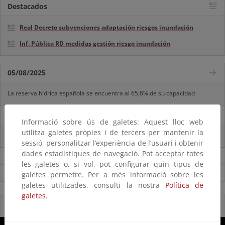
Destacados
Real Decreto subvenciones adaptación riesgos inundación
Inf. Pública RD medidas gestión riesgo inundación
05/08/2025
La reserva hídrica española se encuentra al 65,8% de su capacidad
29/07/2025
Informació sobre ús de galetes: Aquest lloc web
utilitza galetes pròpies i de tercers per mantenir la
La reserva hídrica española se encuentra al 67% de su capacidad
sessió, personalitzar l’experiència de l’usuari i obtenir
dades estadístiques de navegació. Pot acceptar totes
Noticias sobre Agua
les galetes o, si vol, pot configurar quin tipus de
Ver todas las noticias
galetes permetre. Per a més informació sobre les
galetes utilitzades, consulti la nostra
Política de
galetes.
Reservas Naturales Fluviales 2020