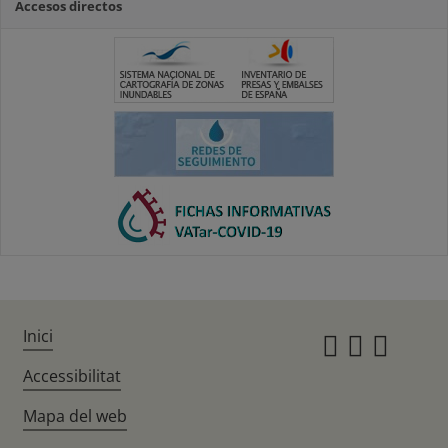
Accesos directos
Inici
Instagr
Twitte
Fac
Accessibilitat
Mapa del web