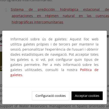
Sistema de predicción hidrológica estacional de
aportaciones en régimen natural en las cuencas
hidrográficas intercomunitarias
Predicción estacional para la gestión de
Informació sobre ús de galetes: Aquest lloc web
embalses
utilitza galetes pròpies i de tercers per mantenir la
sessió, personalitzar l’experiència de l’usuari i obtenir
dades estadístiques de navegació. Pot acceptar totes
les galetes o, si vol, pot configurar quin tipus de
galetes permetre. Per a més informació sobre les
galetes utilitzades, consulti la nostra
Política de
galetes.
Desde el año 2015, la Agencia Estatal de Meteorología (AEMet) y la
Dirección General del Agua junto a varias Confederaciones
Hidrográficas, han colaborado para desarrollar un servicio
Configuració cookies
Acceptar cookies
climático llamado S-ClimWaRe (Seasonal Climate predictions in
support of Water Reservoirs management in Spain) orientado al