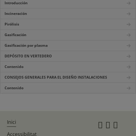
Introducción
Incineración
Pirólisis
Gasificación
Gasificación por plasma
DEPÓSITO EN VERTEDERO
Contenido
CONSEJOS GENERALES PARA EL DISEÑO INSTALACIONES
Contenido
Inici
Instagr
Twitte
Fac
Accessibilitat