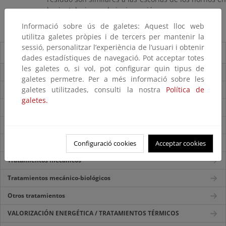
las instalaciones de incineración.
Informació sobre ús de galetes: Aquest lloc web
utilitza galetes pròpies i de tercers per mantenir la
sessió, personalitzar l’experiència de l’usuari i obtenir
Sistemas de tratamiento
dades estadístiques de navegació. Pot acceptar totes
les galetes o, si vol, pot configurar quin tipus de
Introducción
galetes permetre. Per a més informació sobre les
galetes utilitzades, consulti la nostra
Política de
VALORIZACIÓN Y RECICLAJE MATERIAL
galetes.
Preparación para la reutilización
Tratamientos biológicos: compostaje
Tratamientos biológicos: biometanización
Configuració cookies
Acceptar cookies
Tratamientos mecánicos
Tratamientos mecánico-biológicos
Otros tratamientos
VALORIZACIÓN ENERGÉTICA / TRATAMIENTOS TÉRMICOS