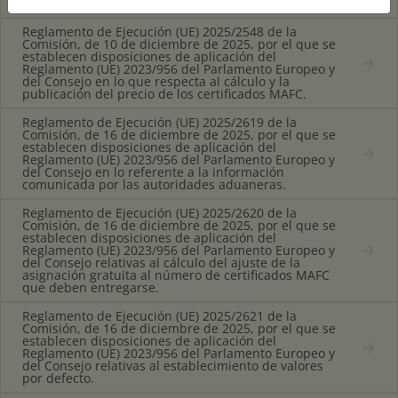
emisiones implícitas en las mercancías.
Reglamento de Ejecución (UE) 2025/2548 de la
Comisión, de 10 de diciembre de 2025, por el que se
establecen disposiciones de aplicación del
Reglamento (UE) 2023/956 del Parlamento Europeo y
del Consejo en lo que respecta al cálculo y la
publicación del precio de los certificados MAFC.
Reglamento de Ejecución (UE) 2025/2619 de la
Comisión, de 16 de diciembre de 2025, por el que se
establecen disposiciones de aplicación del
Reglamento (UE) 2023/956 del Parlamento Europeo y
del Consejo en lo referente a la información
comunicada por las autoridades aduaneras.
Reglamento de Ejecución (UE) 2025/2620 de la
Comisión, de 16 de diciembre de 2025, por el que se
establecen disposiciones de aplicación del
Reglamento (UE) 2023/956 del Parlamento Europeo y
del Consejo relativas al cálculo del ajuste de la
asignación gratuita al número de certificados MAFC
que deben entregarse.
Reglamento de Ejecución (UE) 2025/2621 de la
Comisión, de 16 de diciembre de 2025, por el que se
establecen disposiciones de aplicación del
Reglamento (UE) 2023/956 del Parlamento Europeo y
del Consejo relativas al establecimiento de valores
por defecto.