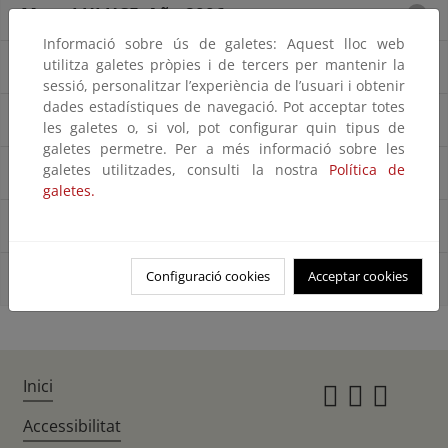
Mapa LULUCF. Año 2006
Informació sobre ús de galetes: Aquest lloc web
utilitza galetes pròpies i de tercers per mantenir la
Mapa LULUCF. Año 2009
sessió, personalitzar l’experiència de l’usuari i obtenir
dades estadístiques de navegació. Pot acceptar totes
Mapa LULUCF. Año 2012
les galetes o, si vol, pot configurar quin tipus de
galetes permetre. Per a més informació sobre les
galetes utilitzades, consulti la nostra
Política de
Mapa LULUCF. Año 2015
galetes.
Mapa LULUCF. Año 2018
Configuració cookies
Acceptar cookies
Mapa LULUCF. Año 2021
Inici
Instagr
Twitte
Fac
Accessibilitat