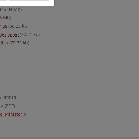
4 Mb)
(49,04 Mb)
6 Mb)
rias
(58,25 kb)
iterraneo
(72,51 kb)
tica
(75,73 kb)
 latitud
ta (PDF)
el Ministerio