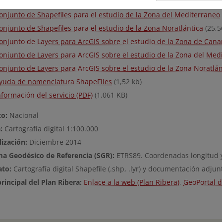
onjunto de Shapefiles para el estudio de la Zona de Canarias
(15,0
onjunto de Shapefiles para el estudio de la Zona del Mediterraneo
onjunto de Shapefiles para el estudio de la Zona Noratlántica
(25,5
onjunto de Layers para ArcGIS sobre el estudio de la Zona de Cana
onjunto de Layers para ArcGIS sobre el estudio de la Zona del Med
onjunto de Layers para ArcGIS sobre el estudio de la Zona Noratlán
yuda de nomenclatura ShapeFiles
(1,52 kb)
nformación del servicio (PDF)
(1.061 KB)
o:
Nacional
:
Cartografía digital 1:100.000
lización:
Diciembre 2014
ma Geodésico de Referencia (SGR):
ETRS89. Coordenadas longitud y
ato:
Cartografía digital Shapefile (.shp, .lyr) y documentación adjun
rincipal del Plan Ribera:
Enlace a la web (Plan Ribera)
,
GeoPortal d