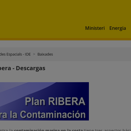
Ministeri
Energia
es Espacials - IDE
Baixades
bera - Descargas
ntra la
contaminación marina en la costa
tiene tres aspectos bási