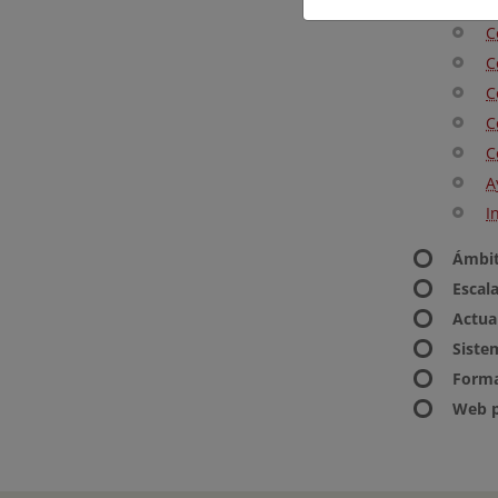
C
C
C
C
C
C
A
I
Ámbit
Escala
Actua
Siste
Form
Web p