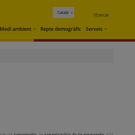
Català
Cercar
Medi ambient
Repte demogràfic
Serveis
Medi ambient
Serveis
cos: la
prevención
, la
organización de la respuesta
, y la