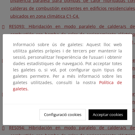
bivalencia paralela para bombas de calor hibridadas con
calderas de combustión existentes en edificios residenciales
ubicados en zona climática C1-C4.
RES093: Hibridación en modo paralelo de caldera/s de
combustión con bomba de calor de accionamiento eléctrico
en edificios residenciales ubicados en la zona climática D1,
Informació sobre ús de galetes: Aquest lloc web
D2 o D3.
utilitza galetes pròpies i de tercers per mantenir la
sessió, personalitzar l’experiència de l’usuari i obtenir
RES093 Anexo II: Fórmulas para obtener los coeficientes de
dades estadístiques de navegació. Pot acceptar totes
rendimiento estacional sobre energía final en calefacción
les galetes o, si vol, pot configurar quin tipus de
(SCOP) o ACS (SCOPdhw), para bombas de calor de
galetes permetre. Per a més informació sobre les
galetes utilitzades, consulti la nostra
Política de
accionamiento eléctrico.
galetes.
RES093 Anexo III: Tabla de coeficientes de cobertura por
bivalencia paralela para bombas de calor hibridadas con
calderas de combustión existentes en edificios residenciales
Configuració cookies
Acceptar cookies
ubicados en zona climática D1-D3.
RES094: Hibridación en modo paralelo de caldera/s de