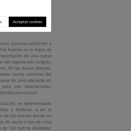
objetivo para los próximos
onte alto. Las cortas sobre
l área basimétrica inicial,
s
Acceptar cookies
avemente sobre el estrato
lareo sucesivo uniforme a
ueños huecos en la masa de
implantación de una nueva
r del regenerado surgido,
ros. En las masas jóvenes,
xisten varios cantones del
 masas de pino ubicadas en
, pero con matizaciones,
aridad estructural.
alización, en determinadas
ollas y testeros, o en la
as de los montes donde no
os de cauce o tipo de zona
o de 100 metros alrededor