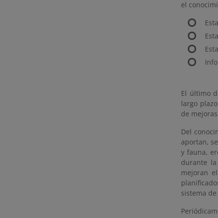
el conocimi
Est
Est
Est
Inf
El último 
largo plazo
de mejoras 
Del conoci
aportan, se
y fauna, er
durante la
mejoran el
planificad
sistema de
Periódicam