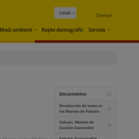
Català
Cercar
Medi ambient
Repte demogràfic
Serveis
Medi ambient
Serveis
Documentos
Recolección de setas en
los Montes de Valsaín
Valsaín, Modelo de
Gestión Sostenible
Valsaín, Sustainable