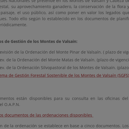
ues Nacionales se pretende en los Montes de Valsaín y Cabeza de 
estal, su aprovechamiento ganadero, la conservación de la flora y
 paisaje, el uso público, así como poner en valor los legados qu
ues. Todo ello según lo establecido en los documentos de planifi
eriódicamente.
 de Gestión de los Montes de Valsaín:
evisión de la Ordenación del Monte Pinar de Valsaín. ( plazo de vi
Rev. de la Ordenación del Monte Matas de Valsaín. (plazo de vigenc
Rev. de la Ordenación Silvopastoral de los Montes de Valsaín. (plaz
tema de Gestión Forestal Sostenible de los Montes de Valsaín (SGFS
mentos están disponibles para su consulta en las oficinas del
el O.A.P.N.
los documentos de las ordenaciones disponibles
ón de la ordenación se establece en base a cinco documentos. Lo