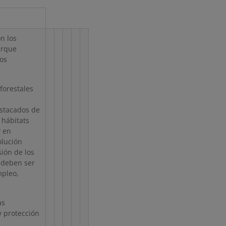
n los
arque
los
forestales
estacados de
 hábitats
y en
olución
ión de los
 deben ser
mpleo,
as
y protección