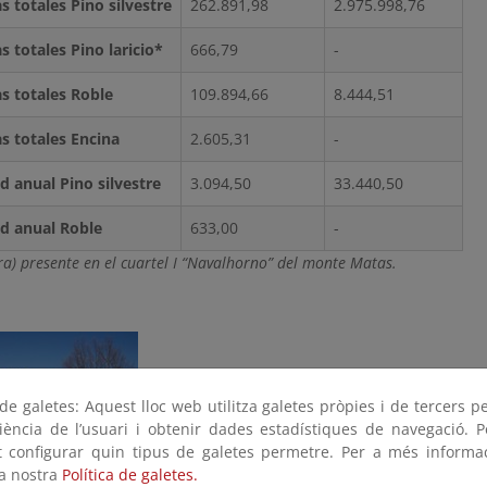
s totales Pino silvestre
262.891,98
2.975.998,76
s totales Pino laricio*
666,79
-
as totales Roble
109.894,66
8.444,51
as totales Encina
2.605,31
-
ad anual Pino silvestre
3.094,50
33.440,50
ad anual Roble
633,00
-
ra) presente en el cuartel I “Navalhorno” del monte Matas.
e galetes: Aquest lloc web utilitza galetes pròpies i de tercers p
riència de l’usuari i obtenir dades estadístiques de navegació. P
ot configurar quin tipus de galetes permetre. Per a més informa
la nostra
Política de galetes.