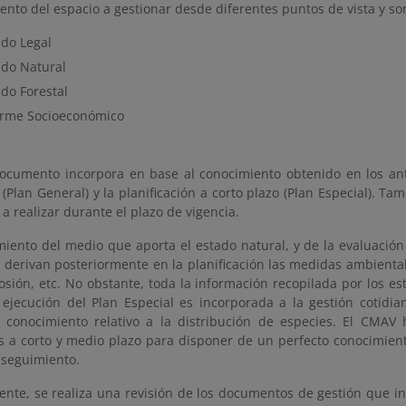
ento del espacio a gestionar desde diferentes puntos de vista y s
ado Legal
ado Natural
ado Forestal
orme Socioeconómico
documento incorpora en base al conocimiento obtenido en los ante
 (Plan General) y la planificación a corto plazo (Plan Especial). T
a realizar durante el plazo de vigencia.
miento del medio que aporta el estado natural, y de la evaluación
 derivan posteriormente en la planificación las medidas ambiental
osión, etc. No obstante, toda la información recopilada por los e
 ejecución del Plan Especial es incorporada a la gestión cotidia
 conocimiento relativo a la distribución de especies. El CMAV h
os a corto y medio plazo para disponer de un perfecto conocimien
 seguimiento.
ente, se realiza una revisión de los documentos de gestión que i