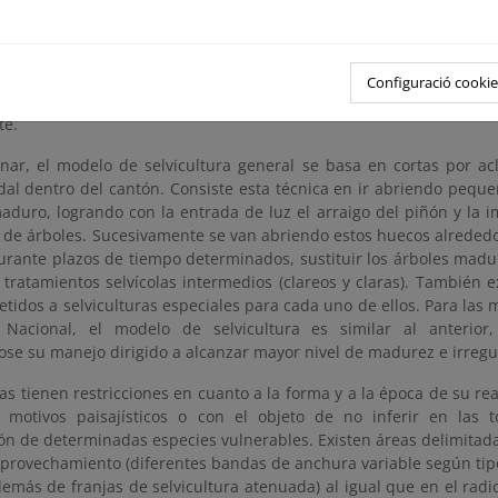
con el modelo de monte planteado para los tallares de rebollo, el 
desarrollo de estructuras dirigidas a la a la futura conversión a m
 se realizan mediante resalveos sin exceder en la corta del 15% de
Configuració cookie
mente por lo bajo con cierta tendencia a clara mixta actuando su
te.
inar, el modelo de selvicultura general se basa en cortas por ac
odal dentro del cantón. Consiste esta técnica en ir abriendo peq
aduro, logrando con la entrada de luz el arraigo del piñón y la 
 de árboles. Sucesivamente se van abriendo estos huecos alrededo
urante plazos de tiempo determinados, sustituir los árboles madu
 tratamientos selvícolas intermedios (clareos y claras). También e
tidos a selviculturas especiales para cada uno de ellos. Para las
 Nacional, el modelo de selvicultura es similar al anterior
se su manejo dirigido a alcanzar mayor nivel de madurez e irregul
as tienen restricciones en cuanto a la forma y a la época de su re
 motivos paisajísticos o con el objeto de no inferir en las t
ón de determinadas especies vulnerables. Existen áreas delimitad
 aprovechamiento (diferentes bandas de anchura variable según tip
más de franjas de selvicultura atenuada) al igual que en el radi