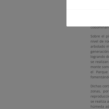
De acuerdo 
años es el 
el robledal
preferible
codominan
Sobre el p
nivel de r
arbolado m
generación
logrando d
se realizan
monte some
el Parque
fomentándo
Dichas cort
zonas, por
reproducci
se realiza
húmeda ade