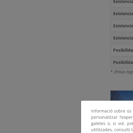
Existencia
Existencia
Existenci
Existenci
Posibilid
Posibilid
*
(Pinus nig
Informació sobre ús d
personalitzar l’expe
galetes o, si vol, p
utilitzades, consulti 