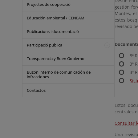
Desde Parq
Projectes de cooperació
gestión for
Montes, el
Educación ambiental / CENEAM
estos bosq
revisado p
Publicacions i documentació
Documentos
Participació pública
8ª R
Transparencia y Buen Gobierno
3ª 
Buzón interno de comunicación de
3ª 
infracciones
Sis
Contactos
Estos docu
centrales d
Consultar 
Una revisi