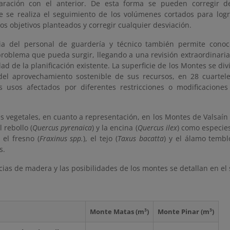
aración con el anterior. De esta forma se pueden corregir d
 se realiza el seguimiento de los volúmenes cortados para logra
los objetivos planteados y corregir cualquier desviación.
cia del personal de guardería y técnico también permite conoc
problema que pueda surgir, llegando a una revisión extraordinari
idad de la planificación existente. La superficie de los Montes se di
 del aprovechamiento sostenible de sus recursos, en 28 cuartele
s usos afectados por diferentes restricciones o modificaciones
s vegetales, en cuanto a representación, en los Montes de Valsaín s
el rebollo (
Quercus pyrenaica
) y la encina (
Quercus ilex
) como especies
, el fresno (
Fraxinus spp.
), el tejo (
Taxus bacatta
) y el álamo tembl
s.
cias de madera y las posibilidades de los montes se detallan en el
Monte Matas (m³)
Monte Pinar (m³)