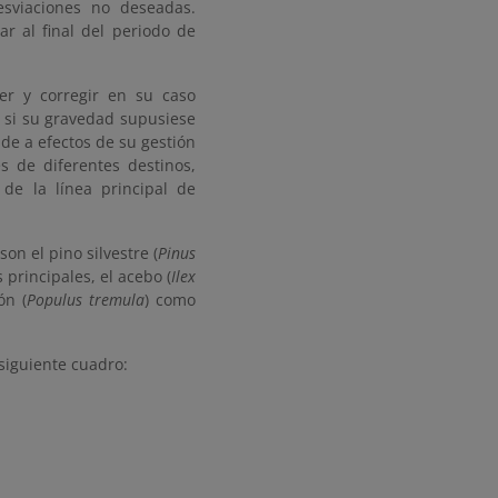
esviaciones no deseadas.
r al final del periodo de
er y corregir en su caso
a si su gravedad supusiese
vide a efectos de su gestión
s de diferentes destinos,
 de la línea principal de
on el pino silvestre (
Pinus
 principales, el acebo (
Ilex
ón (
Populus tremula
) como
 siguiente cuadro: