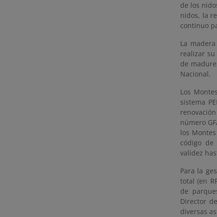
de los nido
nidos, la r
continuo pa
La madera 
realizar s
de madurez
Nacional.
Los Montes
sistema PE
renovación
número GFA
los Montes 
código de 
validez has
Para la ge
total (en 
de parques
Director d
diversas as