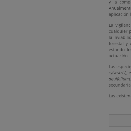
y la comp
Anualmente
aplicación 
La vigilan
cualquier 
la inviabil
forestal y
estando lo
actuación.
Las especie
sylvestris
), 
aquifolium
)
secundaria
Las existen