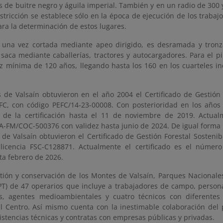
s de buitre negro y águila imperial. También y en un radio de 300
estricción se establece sólo en la época de ejecución de los trabaj
ra la determinación de estos lugares.
una vez cortada mediante apeo dirigido, es desramada y tronz
u saca mediante caballerías, tractores y autocargadores. Para el 
 mínima de 120 años, llegando hasta los 160 en los cuarteles in
 de Valsaín obtuvieron en el año 2004 el Certificado de Gestión 
FC, con código PEFC/14-23-00008. Con posterioridad en los años
 de la certificación hasta el 11 de noviembre de 2019. Actualm
-FM/COC-500376 con validez hasta junio de 2024. De igual forma y
de Valsaín obtuvieron el Certificado de Gestión Forestal Sostenib
licencia FSC-C128871. Actualmente el certificado es el núme
ta febrero de 2026.
stión y conservación de los Montes de Valsaín, Parques Nacionale
RPT) de 47 operarios que incluye a trabajadores de campo, person
, agentes medioambientales y cuatro técnicos con diferentes t
el Centro. Así mismo cuenta con la inestimable colaboración del 
istencias técnicas y contratas con empresas públicas y privadas.