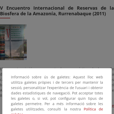
V Encuentro Internacional de Reservas de la
Biosfera de la Amazonía, Rurrenabaque (2011)
El encuentro sirvió para presentar buenas prácticas de desarrollo
del medio rural y conservación de la biodiversidad, llevadas a
Informació sobre ús de galetes: Aquest lloc web
cabo en las reservas de la biosfera que comparten características
utilitza galetes pròpies i de tercers per mantenir la
biogeoclimáticas del bosque tropical húmedo de la cuenca del
sessió, personalitzar l’experiència de l’usuari i obtenir
Amazonas, en la idea de avanzar hacia una red coordinada de
dades estadístiques de navegació. Pot acceptar totes
Reservas de la Biosfera de la Amazonia.
les galetes o, si vol, pot configurar quin tipus de
galetes permetre. Per a més informació sobre les
Conclusiones del V Encuentro Internacional de Reservas de
galetes utilitzades, consulti la nostra
Política de
la Biosfera de la Amazonía