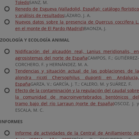
Toledo
SANZ, M.
Renedo de Esgueva (Valladolid, España): catálogo florístico
y análisis de resultados
LÁZARO, J. A.
Nuevos datos sobre la presencia de Quercus coccifera L.
en el monte de El Pardo (Madrid)
BAONZA, J.
ZOOLOGÍA Y ECOLOGÍA ANIMAL
Nidificación del alcaudón real, Lanius meridionalis, en
agrosistemas del norte de España
CAMPOS, F.; GUTIÉRREZ
CORCHERO, F. y HERNÁNDEZ, M. A.
Tendencias y situación actual de las poblaciones de la
alondra ricotí Chersophilus duponti en Andalucía,
España
GARZA, V.; GARCÍA, J. T.; CALERO, M. y SUÁREZ, F.
Efecto de la contaminación y la regulación del caudal sobre
la comunidad de macroinvertebrados bentónicos del
tramo bajo del río Larraun (norte de España)
OSCOZ, J. 
ESCALA, M. C.
INFORMES
Informe de actividades de la Central de Anillamiento de