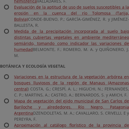
hemisférica
VALLADARES, F.
Evaluación de la aptitud de uso de suelos susceptibles a la
erosión en la cuenca del río Tolomosa (Tarija,
Bolivia)
CONDE-BUENO, P.; GARCÍA-GIMÉNEZ, R. y JIMÉNEZ-
BALLESTA, R.
Medida de la precipitación incorporada al suelo bajo
distintas cubiertas vegetales en ambiente mediterráneo
semiárido, tomando como indicador las variaciones de
humedad
BELMONTE, F.; ROMERO, M. A. y QUIÑONERO, J.
M.
BOTÁNICA Y ECOLOGÍA VEGETAL
Variaciones en la estructura de la vegetación arbórea en
bosques lluviosos de la región de Manaus (Amazonas
central
) COSTA, G.; CRESPÍ, A. L.; HIGUCHI, N.; FERNANDES,
C. P.; MARTINS, A.; CASTRO, A.; BERNARDOS, S. y AMICH, F.
Mapa de vegetación del ejido municipal de San Carlos de
Bariloche y alrededores. Río Negro, Patagonia
Argentina
DZENDOLETAS, M. A.; CAVALLARO, S. CRIVELLI, E y
PEREYRA, F.
Aproximación al catálogo florístico de la provincia de