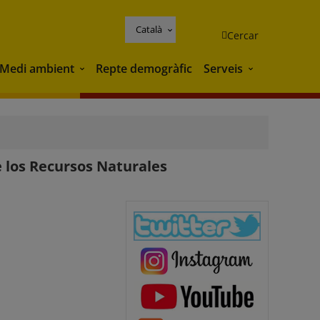
Català
Cercar
Medi ambient
Repte demogràfic
Serveis
Medi ambient
Serveis
 los Recursos Naturales