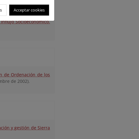
s
Acceptar cookies
n de Ordenación de los
Influjo Socioeconómico.
an de Ordenación de los
mbre de 2002).
ción y gestión de Sierra