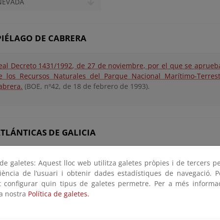
NEVADA
PIÉLAGO DE CABRERA
eal Decreto 1431/1992, de 27 de noviembre, por el que se aprueb
e los Recursos Naturales del Parque Nacional Marítimo-Terrest
abrera.
(BOE, nº42, de 18 de febrero de 1993).
ATLÁNTICAS DE GALICIA
ecreto 274/1999, de 21 de octubre, por el que se aprueba el Pl
e galetes: Aquest lloc web utilitza galetes pròpies i de tercers p
ecursos Naturales de las Islas Atlánticas.
(DOG, nº 209, de 28 de oc
riència de l’usuari i obtenir dades estadístiques de navegació. P
ot configurar quin tipus de galetes permetre. Per a més informa
la nostra
Política de galetes.
RAGÜE