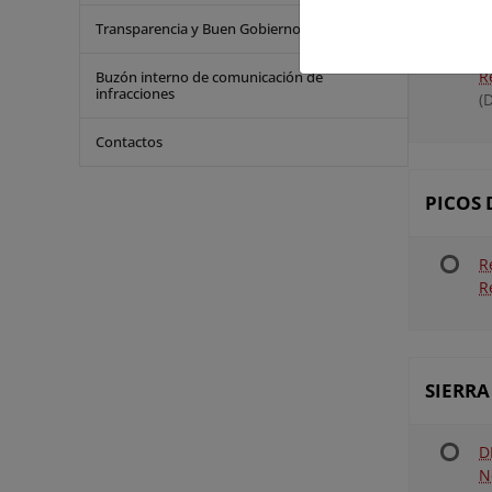
Transparencia y Buen Gobierno
D
R
Buzón interno de comunicación de
infracciones
(
Contactos
PICOS
R
R
SIERR
D
N