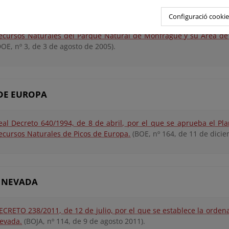
Configuració cookie
ECRETO 186/2005, de 26 de julio, por el que se aprueba el Pla
ecursos Naturales del Parque Natural de Monfragüe y su Área de 
DOE, nº 3, de 3 de agosto de 2005).
 DE EUROPA
eal Decreto 640/1994, de 8 de abril, por el que se aprueba el Pl
ecursos Naturales de Picos de Europa.
(BOE, nº 164, de 11 de dicie
A NEVADA
ECRETO 238/2011, de 12 de julio, por el que se establece la ordena
evada.
(BOJA, nº 114, de 9 de agosto 2011).