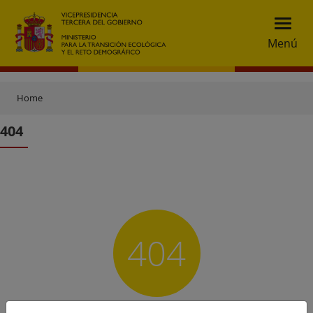
Menú
Home
404
404