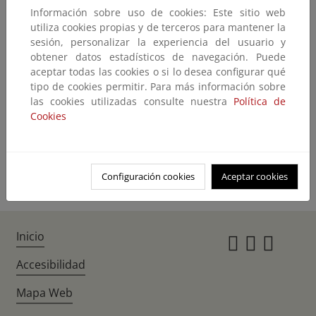
Información sobre uso de cookies: Este sitio web
No encontramos lo que nos pide
utiliza cookies propias y de terceros para mantener la
sesión, personalizar la experiencia del usuario y
El contenido que ha solicitado no existe o no está disponible en este
obtener datos estadísticos de navegación. Puede
momento.
aceptar todas las cookies o si lo desea configurar qué
Quizás pueda encontrarlo con el buscador
tipo de cookies permitir. Para más información sobre
las cookies utilizadas consulte nuestra
Política de
Cookies
Volver atrás
Ir a la home
Configuración cookies
Aceptar cookies
Inicio
Instagr
Twitte
Fac
Accesibilidad
Mapa Web