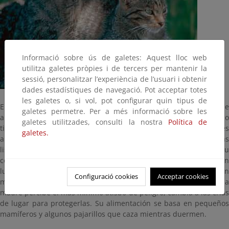
Informació sobre ús de galetes: Aquest lloc web
utilitza galetes pròpies i de tercers per mantenir la
sessió, personalitzar l’experiència de l’usuari i obtenir
dades estadístiques de navegació. Pot acceptar totes
les galetes o, si vol, pot configurar quin tipus de
El gato montés es uno de los felinos más bonitos, y aunque
galetes permetre. Per a més informació sobre les
aparentemente se le puede confundir con un gato casero, no
galetes utilitzades, consulti la nostra
Política de
tienen prácticamente nada en común. Es más grande, su cola es
galetes.
ancha y truncada y su pelo de tono gris verdoso tiene algunas
listas negras en el lomo, además su cara tiene aspecto feroz. Su
celo tiene lugar entre enero y febrero. Tienen su camada en
lugares apartados del monte, en un tronco hueco, en algún
Configuració cookies
Acceptar cookies
matorral espeso o a veces en guaridas abandonadas. En cuanto la
madre percibe el más mínimo atisbo de peligro, cambia a las crías
de lugar para protegerlas. Su alimentación se basa en pequeños
mamíferos y algunos pajarillos que caza mientras duermen.