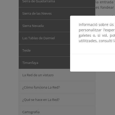
Serra de Guadarrama
la entrada 
es fondear 
Sierra de las Nieves
Observacio
Informació sobre ús d
Sierra Nevada
personalitzar l’expe
galetes o, si vol, p
Las Tablas de Daimiel
utilitzades, consulti 
Teide
Timanfaya
La Red de un vistazo
¿Cómo funciona La Red?
¿Qué se hace en La Red?
Cartografia