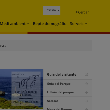
Català
Cercar
Medi ambient
Repte demogràfic
Serveis
Medi ambient
Serveis
brera
Guía del visitante
Guía del Parque
Folleto del parque
Accesos
Mapa del Parque