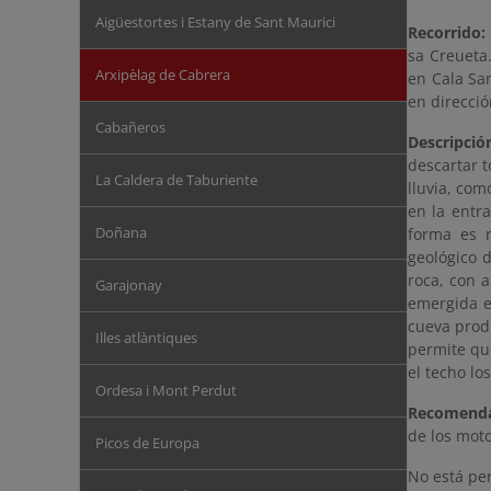
Aigüestortes i Estany de Sant Maurici
Recorrido:
sa Creueta.
Arxipèlag de Cabrera
en Cala Sa
en direcció
Cabañeros
Descripció
descartar 
La Caldera de Taburiente
lluvia, com
en la entr
Doñana
forma es r
geológico 
roca, con 
Garajonay
emergida es
cueva prod
Illes atlàntiques
permite qu
el techo los
Ordesa i Mont Perdut
Recomenda
de los moto
Picos de Europa
No está per