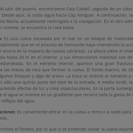
Al salir del puerto, encontramos Cala Castell, seguida de un cab
 Desde aquí, la costa sigue hacia Cap Xoriguer. A continuación, la
nta María, actualmente restringida a la navegación. En el otro ex
n noreste, se encuentra la cova blava.
n:
Es una cueva excavada por el mar en un bloque de materiale
totalmente que en el proceso de formación haya intervenido la acc
o ocurre en la mayoría de cuevas calcáreas. La altura sobre el niv
ada hasta 20 m en el interior, y sus dimensiones máximas son de
edondeada. En el extremo interior, aparece una gran fractura
de las masas de roca que forman la cueva. El fondo marino, de 2
algunos bloques y algo de arena. La boca se orienta al noroeste y
 sólo una quinta parte del total de la entrada. A media tarde, lo
uciendo efectos de luz y color espectaculares. En la parte sumerg
e el agua se ilumine en un gradiente que recorre toda la gama de 
 reflejos del agua.
ciones:
Es conveniente entrar en la cueva a remo o a nado para 
res.
mitido el fondeo, por lo que si se pretende visitar la cueva dejan