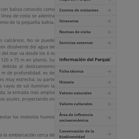
o con baliza conocido como
Centros de visitantes
 línea de costa se adentra
Itinerarios
tremo de la pequeña bahía,
Normas de visita
s calcáreos. No se puede
Servicios externos
ión disolvente del agua de
el del mar va desde los 6 m
Información del Parque
 120 x 75 m en planta. Su
 debida al deslizamiento
Ficha técnica
0 m de profundidad, es de
 es muy estrecha; su parte
Historia
s rayos de sol iluminan la
ida, la entrada más amplia
Valores naturales
los azules, proyectando en
Valores culturales
Área de influencia
evitar los molestos humos
socioeconómica
Conservación de la
do la embarcación cerca de
biodiversidad