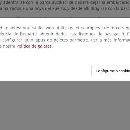
y adentrarse con la barca auxiliar, se deberá dejar la embarcación
amarrados a una boya del Puerto, y desde allí dirigirse con la barca
nes:
sendero autoguiado, no es posible realizarlo de manera guia
e galetes: Aquest lloc web utilitza galetes pròpies i de tercers p
riència de l’usuari i obtenir dades estadístiques de navegació. P
ot configurar quin tipus de galetes permetre. Per a més informa
la nostra
Política de galetes.
Configuració cookie