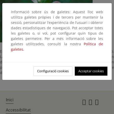
Informació sobre ús de galetes: Aquest lloc web
utilitza galetes pròpies i de tercers per mantenir la
sessió, personalitzar l’experiència de l’usuari i obtenir
dades estadístiques de navegació. Pot acceptar totes
les galetes o, si vol, pot configurar quin tipus de
galetes permetre. Per a més informació sobre les
galetes utilitzades, consulti la nostra
Política de
galetes.
Es una planta anual que florece entre los meses de abril a julio.
Las flores son claramente zigomorfas, con dos labios bien
definidos, el inferior blanquecino, a veces amarillo. Habita en
praderas rocosas y secas y es fácil verlas formando grupos. Se
Configuració cookies
Acceptar cookies
distribuye por todo el ámbito Mediterráneo.
Inici
Instagr
Twitte
Fac
Accessibilitat