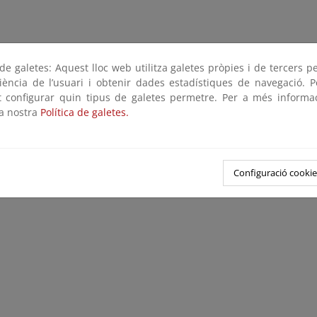
e galetes: Aquest lloc web utilitza galetes pròpies i de tercers p
riència de l’usuari i obtenir dades estadístiques de navegació. P
ot configurar quin tipus de galetes permetre. Per a més informa
la nostra
Política de galetes.
Configuració cookie