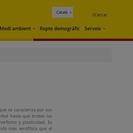
Català
Cercar
Medi ambient
Repte demogràfic
Serveis
Medi ambient
Serveis
que se caracteriza por sus
rbol hasta que brotan las
orfismo y plasticidad. Es
ndo más xerofítica que el