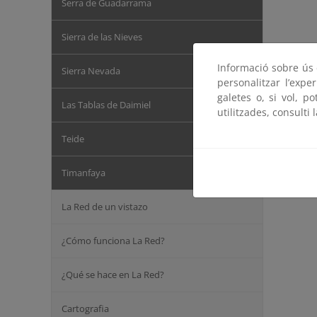
Serra de Guadarrama
Sierra de las Nieves
Informació sobre ús d
Sierra Nevada
personalitzar l’expe
galetes o, si vol, p
Las Tablas de Daimiel
utilitzades, consulti 
Teide
Timanfaya
La Red de un vistazo
¿Cómo funciona La Red?
¿Qué se hace en La Red?
Cartografia