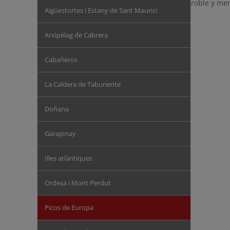
roble y me
Aigüestortes i Estany de Sant Maurici
Arxipèlag de Cabrera
Cabañeros
La Caldera de Taburiente
Doñana
Garajonay
Illes atlàntiques
Ordesa i Mont Perdut
Picos de Europa