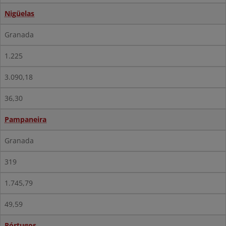
Nigüelas
Granada
1.225
3.090,18
36,30
Pampaneira
Granada
319
1.745,79
49,59
Pórtugos