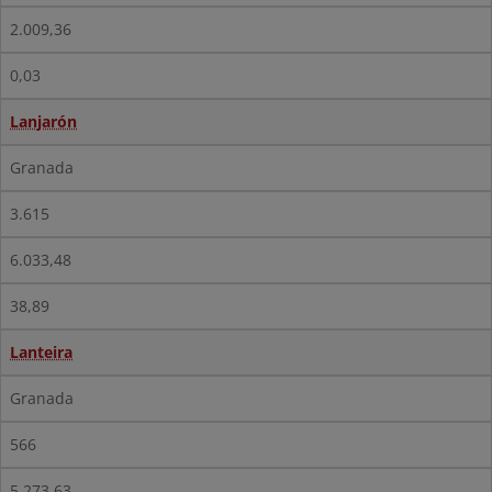
2.009,36
0,03
Lanjarón
Granada
3.615
6.033,48
38,89
Lanteira
Granada
566
5.273,63