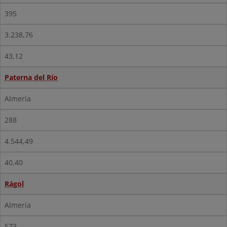
395
3.238,76
43,12
Paterna del Río
Almería
288
4.544,49
40,40
Rágol
Almería
573