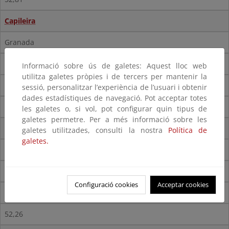
Capileira
Granada
578
Informació sobre ús de galetes: Aquest lloc web
utilitza galetes pròpies i de tercers per mantenir la
5.685,01
sessió, personalitzar l’experiència de l’usuari i obtenir
dades estadístiques de navegació. Pot acceptar totes
82,61
les galetes o, si vol, pot configurar quin tipus de
galetes permetre. Per a més informació sobre les
Dílar
galetes utilitzades, consulti la nostra
Política de
galetes.
Granada
2.188
Configuració cookies
Acceptar cookies
7.921,91
52,26