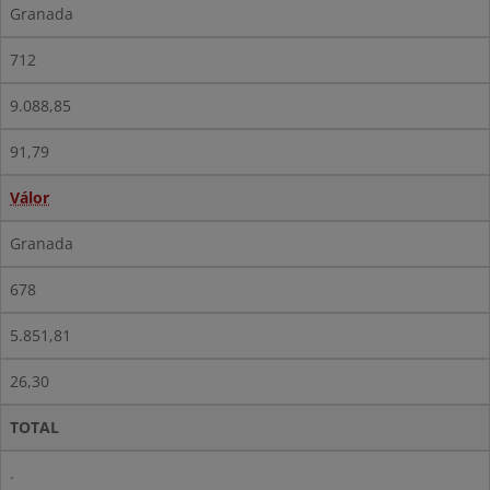
Granada
712
9.088,85
91,79
Válor
Granada
678
5.851,81
26,30
TOTAL
.