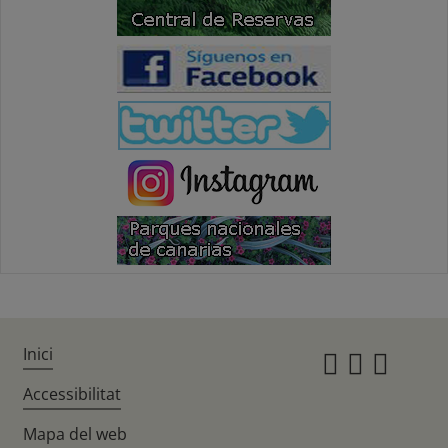
Inici
Instagr
Twitte
Fac
Accessibilitat
Mapa del web