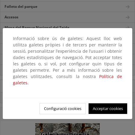
Folleto del parque
Accesos
Mapa del Parque Nacional del Teide
Informació sobre ús de galetes: Aquest lloc web
Centros de visitantes
utilitza galetes pròpies i de tercers per mantenir la
Itinerarios
sessió, personalitzar l’experiència de l’usuari i obtenir
dades estadístiques de navegació. Pot acceptar totes
Normas de visita
les galetes o, si vol, pot configurar quin tipus de
galetes permetre. Per a més informació sobre les
Servicios externos
galetes utilitzades, consulti la nostra
Política de
galetes.
Información del Parque
Sistema de gestión ambiental
Configuració cookies
Acceptar cookies
Accesos Directos