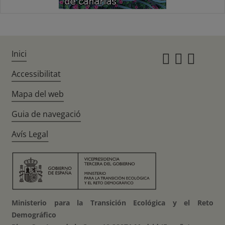
Inici
Instagr
Twitte
Fac
Accessibilitat
Mapa del web
Guia de navegació
Avís Legal
Ministerio para la Transición Ecológica y el Reto
Demográfico