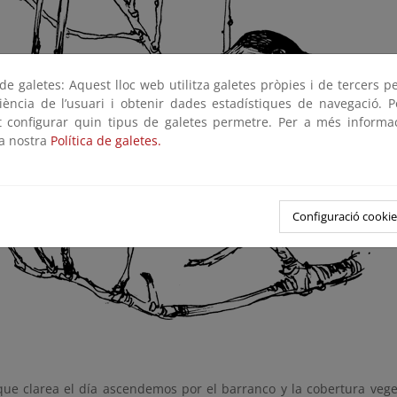
e galetes: Aquest lloc web utilitza galetes pròpies i de tercers p
riència de l’usuari i obtenir dades estadístiques de navegació. P
ot configurar quin tipus de galetes permetre. Per a més informa
la nostra
Política de galetes.
Configuració cookie
ue clarea el día ascendemos por el barranco y la cobertura vege