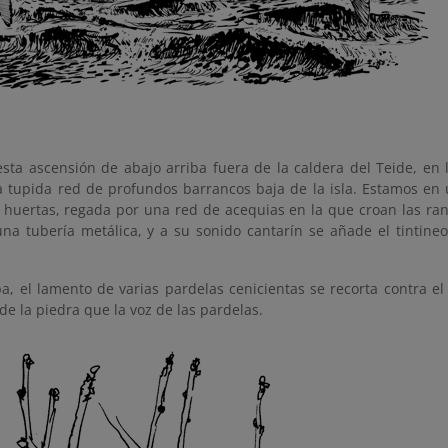
sta ascensión de abajo arriba fuera de la caldera del Teide, en 
a tupida red de profundos barrancos baja de la isla. Estamos en 
 huertas, regada por una red de acequias en la que croan las ran
una tubería metálica, y a su sonido cantarín se añade el tintineo
ba, el lamento de varias pardelas cenicientas se recorta contra 
de la piedra que la voz de las pardelas.