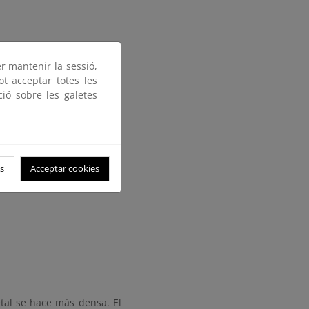
er mantenir la sessió,
ot acceptar totes les
ció sobre les galetes
s
Acceptar cookies
tal se hace más densa. El