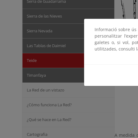
Serra de Guadarrama
Sierra de las Nieves
Informació sobre ús d
Sierra Nevada
personalitzar l’expe
galetes o, si vol, p
Las Tablas de Daimiel
utilitzades, consulti 
Teide
Timanfaya
La Red de un vistazo
¿Cómo funciona La Red?
¿Qué se hace en La Red?
Cartografia
A medida q