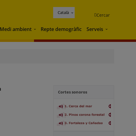
Català
Cercar
Medi ambient
Repte demogràfic
Serveis
Medi ambient
Serveis
a
Cortes sonoros