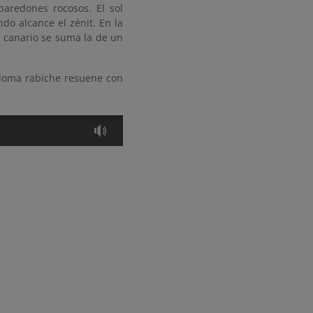
paredones rocosos. El sol
do alcance el zénit. En la
o canario se suma la de un
paloma rabiche resuene con