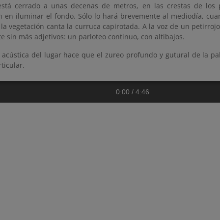
está cerrado a unas decenas de metros, en las crestas de los 
n en iluminar el fondo. Sólo lo hará brevemente al mediodía, cuan
a vegetación canta la curruca capirotada. A la voz de un petirroj
te sin más adjetivos: un parloteo continuo, con altibajos.
r acústica del lugar hace que el zureo profundo y gutural de la 
ticular.
0:00
/
4:46