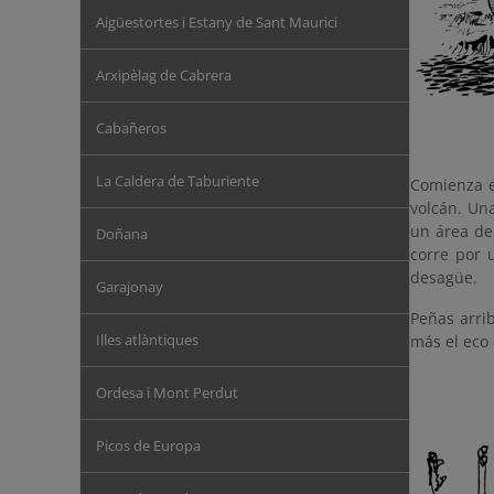
Aigüestortes i Estany de Sant Maurici
Arxipèlag de Cabrera
Cabañeros
La Caldera de Taburiente
Comienza e
volcán. Un
un área de
Doñana
corre por 
desagüe.
Garajonay
Peñas arri
Illes atlàntiques
más el eco 
Ordesa i Mont Perdut
Picos de Europa