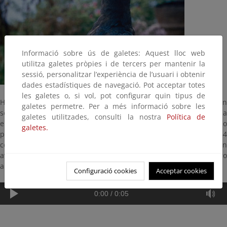
Informació sobre ús de galetes: Aquest lloc web
utilitza galetes pròpies i de tercers per mantenir la
sessió, personalitzar l’experiència de l’usuari i obtenir
dades estadístiques de navegació. Pot acceptar totes
les galetes o, si vol, pot configurar quin tipus de
Habita y cría en acantilados y enclaves rocosos, que le garantizan
galetes permetre. Per a més informació sobre les
seguridad para reproducirse. Es un ave muy atrevida que no duda
galetes utilitzades, consulti la nostra
Política de
en atacar a buitres y águilas de mayor tamaño que él cuando
galetes.
pasan por su territorio, a veces sin razón aparente. Mide 64
centímetros y tiene un pico negro muy grande y poderoso. Es un
ave omnívora que come de todo, incluso carroña. Cría de febrero
a mayo en cornisas rocosas en un nido de barro y ramas.
Configuració cookies
Acceptar cookies
0:00
/
0:05