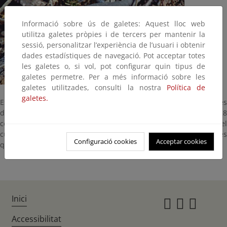
Informació sobre ús de galetes: Aquest lloc web
utilitza galetes pròpies i de tercers per mantenir la
sessió, personalitzar l’experiència de l’usuari i obtenir
dades estadístiques de navegació. Pot acceptar totes
les galetes o, si vol, pot configurar quin tipus de
galetes permetre. Per a més informació sobre les
galetes utilitzades, consulti la nostra
Política de
galetes.
Especie endémica de Lanzarote, una de las dos únicas especies
de reptiles que habitan en la isla. Puede medir hasta 28
centímetros de largo, siendo su cola mucho más larga que el
cuerpo. Presenta a cada lado del cuerpo unas manchas azules
Configuració cookies
Acceptar cookies
que varían según sea joven o adulto.
Inici
Instagr
Twitte
Fac
Accessibilitat