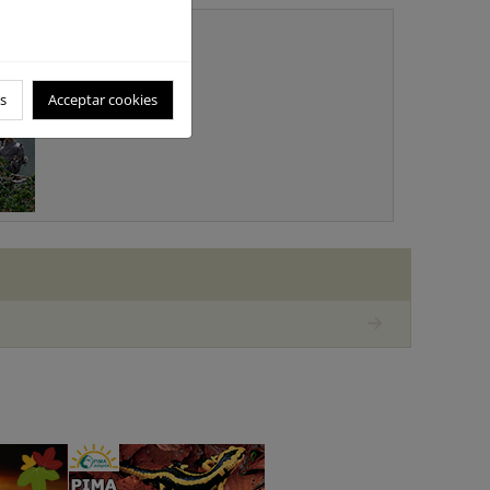
 de resultados
uales de resultados del
o de aves comunes
s
Acceptar cookies