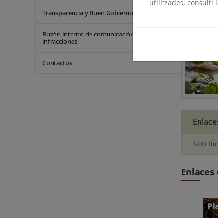
utilitzades, consulti 
Transparencia y Buen Gobierno
Ficha r
Descripción
Buzón interno de comunicación de
iniciativa 
infracciones
Contactos
Enlace
SEO Bir
Enlaces 