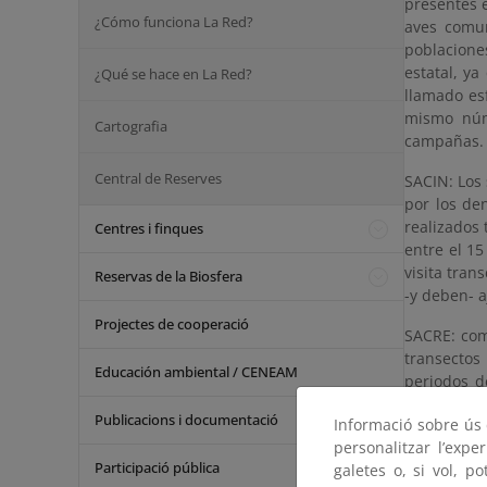
presentes 
¿Cómo funciona La Red?
aves comun
poblacione
estatal, y
¿Qué se hace en La Red?
llamado es
mismo núm
Cartografia
campañas.
Central de Reserves
SACIN: Los 
por los de
realizados 
Centres i finques
entre el 1
visita tra
Reservas de la Biosfera
-y deben- a
Projectes de cooperació
SACRE: com
transectos
Educación ambiental / CENEAM
periodos d
centrándos
Publicacions i documentació
Informació sobre ús d
15 de junio
personalitzar l’expe
La cartogra
Participació pública
galetes o, si vol, p