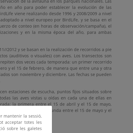
ervación de la avifauna en los parques nacionales. Las
año en año para poder establecer la evolución de las
rdLife viene realizando desde 1996 y 2008/2009 a nivel
adoptado a nivel europeo por BirdLife, y se basa en el
uerzo de conteo (en horas de observación/campaña), el
lizaciones y en la misma época del año, para ambas
//2012 y se basan en la realización de recorridos a pie
os (auditivos o visuales) con aves. Los transectos son
se repiten dos veces cada temporada: un primer recorrido
ero y el 15 de febrero, de manera que entre una y otra
ndados son noviembre y diciembre. Las fechas se pueden
.
en estaciones de escucha, puntos fijos situados sobre
 todas las aves vistas u oídas en cada una de ellas en
rada: la primera entre el 15 de abril y el 15 de mayo,
s presaharianos, y la segunda entre el 15 de mayo y el
er mantenir la sessió,
s transaharianos.”
ot acceptar totes les
lace
ció sobre les galetes