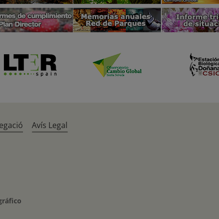
egació
Avís Legal
gráfico