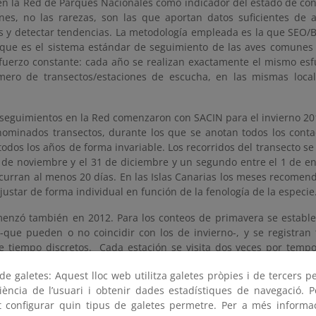
en la Red de Parques Nacionales como indicador del estado de cons
es, no las rarezas, son las que aportan datos suficientes de 
s y detectar tendencias. La metodología empleada es la que SEO/Bi
a que es el sistema estándar de seguimiento de las aves comunes 
fuerzo constante: cada año se realizan exactamente el mismo esf
ero de transectos/estaciones de escucha, en las mismas loca
seguimientos en la Red comenzaron con SACIN para el invierno 2011
nominados transectos, durante los que se anotan todos los contact
todos los años de forma invariable. Los recorridos del transecto 
5 de noviembre y el 31 de diciembre y un segundo entre el 1 de en
nscurran al menos 20 días. En las Islas Canarias los meses recome
justar de forma individual en función de la fenología de la especie
enzó también en 2012. Para los conteos de primavera se establec
 -que pueden o no coincidir con los de invierno-, y se registran
e tiempo discretos. Cada estación se visita dos veces por tempo
e en el periodo de máxima actividad de reproductores sedentario
e galetes: Aquest lloc web utilitza galetes pròpies i de tercers p
, coincidiendo con el periodo de máxima actividad de reproductore
riència de l’usuari i obtenir dades estadístiques de navegació. P
fía está disponible para descarga y visualización en el siguiente
en
ot configurar quin tipus de galetes permetre. Per a més informa