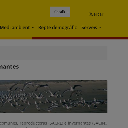
Català
Cercar
Medi ambient
Repte demogràfic
Serveis
Medi ambient
Serveis
rnantes
es comunes, reproductoras (SACRE) e invernantes (SACIN),