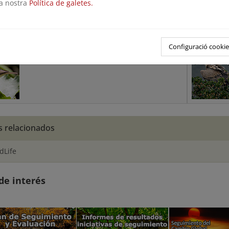
la nostra
Política de galetes.
esumen
Informes
 de las principales características de la
Memorias an
de seguimiento
seguimient
Configuració cookie
s relacionados
dLife
de interés