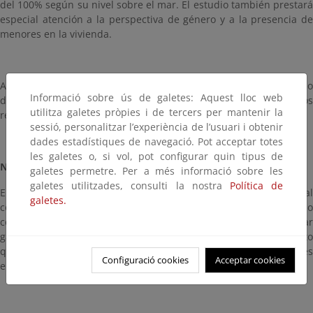
del 100% según su nivel sobre el mar. El estudio también prestará
especial atención a la perspectiva de género y a la presencia de
menores en la vivienda.
Además, la Estrategia establece la obligación de que el Gobierno
Informació sobre ús de galetes: Aquest lloc web
de España actualice los indicadores anualmente, publicando los
utilitza galetes pròpies i de tercers per mantenir la
resultados a más tardar el 15 de octubre de cada año.
sessió, personalitzar l’experiència de l’usuari i obtenir
dades estadístiques de navegació. Pot acceptar totes
les galetes o, si vol, pot configurar quin tipus de
NUEVO BONO SOCIAL ENERGÉTICO
galetes permetre. Per a més informació sobre les
galetes utilitzades, consulti la nostra
Política de
El texto repasa las dificultades y obstáculos que presenta la actual
galetes.
configuración del bono social eléctrico, que en 2018 se vio
complementado con un bono térmico para ayudar a sufragar
gastos de calefacción durante el invierno. Concluye el documento
que es preciso elaborar un nuevo bono social y marca los tres
Configuració cookies
Acceptar cookies
elementos que deberán guiar su futura configuración: