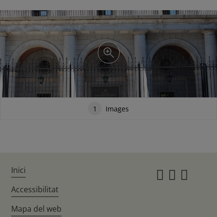
1
Images
Inici
Instagr
Twitte
Fac
Accessibilitat
Mapa del web