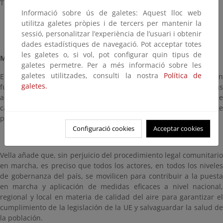
Tribunal de Justicia de la Unión Europea (TJUE).
Informació sobre ús de galetes: Aquest lloc web
utilitza galetes pròpies i de tercers per mantenir la
sessió, personalitzar l’experiència de l’usuari i obtenir
dades estadístiques de navegació. Pot acceptar totes
les galetes o, si vol, pot configurar quin tipus de
MÁS ESFUERZOS
galetes permetre. Per a més informació sobre les
galetes utilitzades, consulti la nostra
Política de
En la carta remitida a la ministra para la Transición Ecológica en
galetes.
funciones, el comisario señala que es necesario adoptar medidas
adicionales para hacer frente a las obligaciones en materia de
calidad del aire y alcanzar el cumplimiento de los valores límite
para el año 2020.
Configuració cookies
Acceptar cookies
Vella añade que, sin perjuicio del procedimiento legal comunitario
en marcha, es preciso que todos los actores, en todos los niveles
de gobernanza del país, se movilicen para contribuir a la puesta
en marcha y aplicación de medidas eficaces a nivel nacional,
regional y local en materia de calidad del aire para garantizar el
cumplimiento de la legislación de la UE y salvaguardar la salud de
la población.