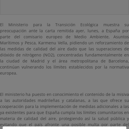
El Ministerio para la Transición Ecológica muestra su
preocupación ante la carta remitida ayer, lunes, a España por
parte del comisario europeo de Medio Ambiente, Asuntos
Marítimos y Pesca
, Karmenu Vella, pidiendo un reforzamiento de
las medidas de calidad del aire dado que las superaciones de
dióxido de nitrógeno (NO2), concentradas fundamentalmente en
la ciudad de Madrid y el área metropolitana de Barcelona,
continúan vulnerando los límites establecidos por la normativa
europea.
El ministerio ha puesto en conocimiento el contenido de la misiva
a las autoridades madrileñas y catalanas, a las que ofrece su
cooperación para la implementación de medidas adicionales a las
ya existentes para que España cumpla los límites comunitarios en
materia de calidad del aire, protegiendo así la salud pública y
evitando que el país afronte una posible multa por parte del