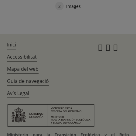
2
Images
Inici
Instagr
Twitte
Fac
Accessibilitat
Mapa del web
Guia de navegació
Avís Legal
Ministerio para la Transición Ecológica y el Reto