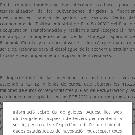
En la reunión también se han abordado las bases para la
territorialización de las subvenciones dirigidas a financiar
inversiones en materia de gestión de residuos. Dentro del
componente de “Política Industrial de España 2030” del Plan de
Recuperación, Transformación y Resiliencia está recogido el “Plan
de apoyo a la implementación de la Estrategia Española de
Economía Circular y a la normativa de residuos”, que abarca una
serie de reformas para el despliegue de la economía circular en
España y se acompaña de un programa de inversiones.
El importe total de las inversiones en materia de residuos
asciende a 421,12 millones de euros, que abarcan los 415,25
millones de euros correspondientes al Plan de Recuperación y las
cantidades contempladas en los PGE 2021 para otros programas
en materia de residuos: 4 millones del PIMA Residuos y 1,87
millones del Programa de Economía Circular. Otras líneas de
Informació sobre ús de galetes: Aquest lloc web
financiación del Plan de Recuperación, dedicadas a la
utilitza galetes pròpies i de tercers per mantenir la
introducción de la Economía Circular en la empresa, serán objeto
sessió, personalitzar l’experiència de l’usuari i obtenir
de futuras convocatorias.
dades estadístiques de navegació. Pot acceptar totes