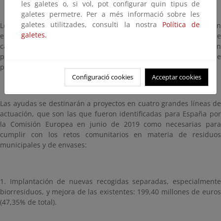
les galetes o, si vol, pot configurar quin tipus de
galetes permetre. Per a més informació sobre les
galetes utilitzades, consulti la nostra
Política de
Los criterios para el reparto territorial de estas cantidades tienen
galetes.
en cuenta la generación de residuos municipales, la distancia de
cada Comunidad Autónoma respecto al objetivo de preparación
para la reutilización y el reciclado para 2025 y su densidad de
población.
Configuració cookies
Acceptar cookies
Las ayudas se destinarán a proyectos en cuatro grandes líneas de
actuación, que son las que fueron identificadas para España por
la Comisión Europea en junio de 2019 como necesarias para
cumplir con los retos comunitarios en materia de residuos
municipales y de envases:
1. Implantación de nuevas recogidas separadas, especialmente
biorresiduos, y mejora de las existentes: 199,40 millones de euros
(47,35% de total).