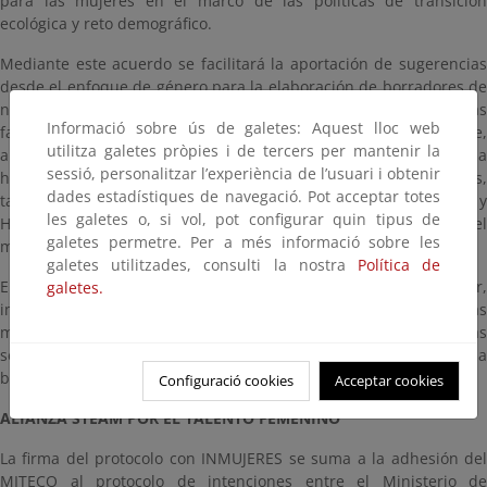
para las mujeres en el marco de las políticas de transición
ecológica y reto demográfico.
Mediante este acuerdo se facilitará la aportación de sugerencias
desde el enfoque de género para la elaboración de borradores de
nuevas iniciativas estratégicas y normativas desde las primeras
Informació sobre ús de galetes: Aquest lloc web
fases, en el marco de las competencias respectivas. E, igualmente,
utilitza galetes pròpies i de tercers per mantenir la
ambas instituciones utilizarán de forma consensuada
sessió, personalitzar l’experiència de l’usuari i obtenir
herramientas concretas que ofrece el Instituto de las Mujeres,
dades estadístiques de navegació. Pot acceptar totes
tales como la Red de Políticas de Igualdad entre Mujeres y
les galetes o, si vol, pot configurar quin tipus de
Hombres en los Fondos Comunitarios, o las redes con el
galetes permetre. Per a més informació sobre les
movimiento asociativo de mujeres.
galetes utilitzades, consulti la nostra
Política de
El propósito último que inspira el protocolo es, en suma, apoyar,
galetes.
impulsar y visibilizar la participación activa y en igualdad de las
mujeres como protagonistas a todos los niveles en las políticas
sectoriales de transformación ecológica y demográfica, y reducir la
brecha de género aún existente.
Configuració cookies
Acceptar cookies
ALIANZA STEAM POR EL TALENTO FEMENINO
La firma del protocolo con INMUJERES se suma a la adhesión del
MITECO al protocolo de intenciones entre el Ministerio de