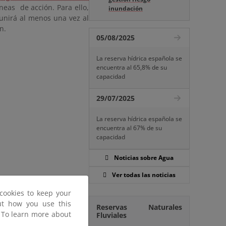
íneas de acción. Para ello,
inundación
unirá al menos una vez al
n.
05/08/2025
La reserva hídrica española se
encuentra al 65,8% de su
capacidad
29/07/2025
La reserva hídrica española se
encuentra al 67% de su
capacidad
Noticias sobre Agua
Ver todas las noticias
cookies to keep your
out how you use this
Reservas Naturales
. To learn more about
Fluviales