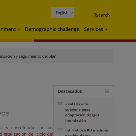
English
Search
onment
Demographic challenge
Services
Environment
Services
aluación y seguimiento del plan
Destacados
Real Decreto
subvenciones
adaptación riesgos
inundación
da y coordinada con las
Inf. Pública RD medidas
igitalización del ciclo del
gestión riesgo