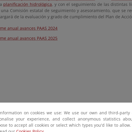
la
planificación hidrológica
, y con el seguimiento de las distintas l
 una Comisión estatal de seguimiento y asesoramiento, que se re
argará de la evaluación y grado de cumplimiento del Plan de Acció
rme anual avances PAAS 2024
rme anual avances PAAS 2025
information on cookies we use: We use our own and third-party 
sonalise your experience, and collect anonymous statistics ab
ose to accept all cookies or select which types you'd like to allow
read our
Cookies Policy.