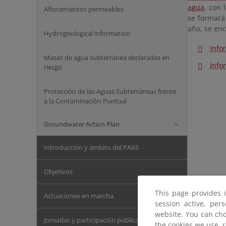
agua
, con 
Afloramientos permeables
se formará
año, se enc
Hydrogeological information
Info
Masas de agua subterránea declaradas en
Info
riesgo
Protección de las Aguas Subterráneas frente
a la Contaminación Puntual
Groundwater Action Plan
Introducción y ámbito del PAAS
Objetivos
This page provides 
Actuaciones en marcha
session active, per
website. You can cho
Jornadas y participación pública
the cookies we use, 