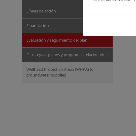
Líneas de acción
Financiación
Evaluación y seguimiento del plan
Estrategias, planes y programas relacionados
Wellhead Protection Areas (WHPA) for
groundwater supplies