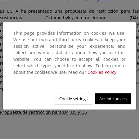
La ECHA ha presentado una propuesta de restricción para las
sustancias Octamethylcyclotetrasiloxane (D4),
decamethylcyclopentasiloxane (D5) y
dodecamethylcyclohexasiloxane (D6) y cuyo objetivo es impedir la
This page provides information on cookies we use:
comercialización de productos de higiene personal y otros
We use our own and third-party cookies to keep your
productos de uso por consumidor o por profesional (p.ej. limpieza
session active, personalise your experience, and
en seco, ceras y barnices, productos de lavado y limpieza), que
collect anonymous statistics about how you use this
contengan D4/D5/D6 en concentraciones > 0,1%. Con esta
website. You can choose to accept all cookies or
restricción, tampoco se permitiría la comercialización de
select which types you'd like to allow. To learn more
productos cosméticos que se eliminan y enjuagan con agua, si
about the cookies we use, read our
Cookies Policy.
contienen D6 en concentración > 0,1%.
Puede encontrar todo lo referente a esta restricción en la sección
"Registro de intenciones" de la ECHA:
Cookie settings
Accept cookies
Propuesta de restricción para D4, D5 y D6