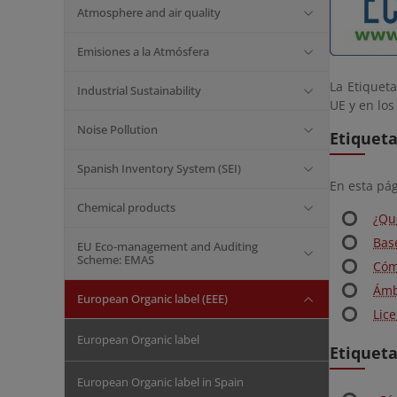
Atmosphere and air quality
Emisiones a la Atmósfera
La Etiqueta
Industrial Sustainability
UE y en los
Noise Pollution
Etiqueta
Spanish Inventory System (SEI)
En esta pá
Chemical products
¿Qu
Bas
EU Eco-management and Auditing
Scheme: EMAS
Cóm
Ámb
European Organic label (EEE)
Lic
European Organic label
Etiqueta
European Organic label in Spain