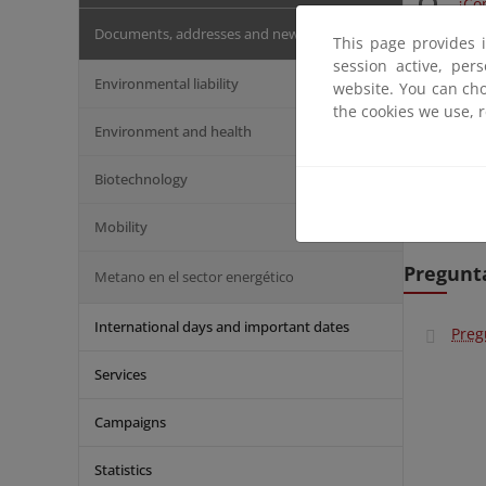
¿Cóm
Lic
Documents, addresses and news of interest
This page provides 
Org
session active, per
Environmental liability
website. You can cho
Element
the cookies we use, 
Environment and health
Otr
Biotechnology
Doc
Dir
Mobility
Pregunt
Metano en el sector energético
International days and important dates
Preg
Services
Campaigns
Statistics