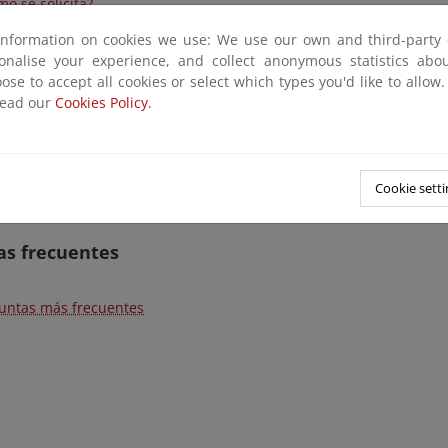
o se solicita?
encias concedidas en España
information on cookies we use: We use our own and third-party 
anismos Competentes
sonalise your experience, and collect anonymous statistics ab
ose to accept all cookies or select which types you'd like to allow
os, documentos y direcciones
read our
Cookies Policy.
as etiquetas ecológicas
umentos
Cookie setti
ecciones
as frecuentes
untas más frecuentes