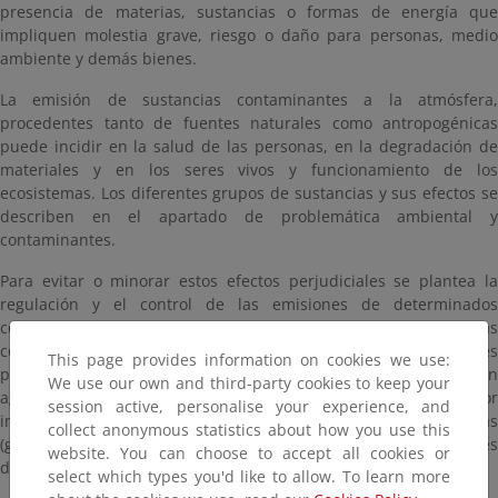
presencia de materias, sustancias o formas de energía que
impliquen molestia grave, riesgo o daño para personas, medio
ambiente y demás bienes.
La emisión de sustancias contaminantes a la atmósfera,
procedentes tanto de fuentes naturales como antropogénicas
puede incidir en la salud de las personas, en la degradación de
materiales y en los seres vivos y funcionamiento de los
ecosistemas. Los diferentes grupos de sustancias y sus efectos se
describen en el apartado de problemática ambiental y
contaminantes.
Para evitar o minorar estos efectos perjudiciales se plantea la
regulación y el control de las emisiones de determinados
contaminantes, bien mediante restricciones al uso de sustancias
concretas, bien mediante la regulación de las actividades
This page provides information on cookies we use:
potencialmente contaminadoras. Estas actividades se suelen
We use our own and third-party cookies to keep your
agrupar por sectores, tales como la producción de energía, sector
session active, personalise your experience, and
industrial, transporte, gestión de residuos, actividades agrarias
collect anonymous statistics about how you use this
(ganadería, uso de fertilizantes, cultivos), sin olvidar actividades
website. You can choose to accept all cookies or
domésticas (uso de pinturas o aerosoles).
select which types you'd like to allow. To learn more