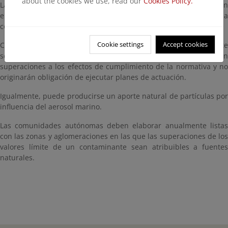
about the cookies we use, read our
Cookies Policy.
Las diferentes fuentes de emisión y sus regulaciones se analizan
en el apartado fuentes de emisión, así como en los dedicados a
contaminantes o sectores específicos.
Cookie settings
Accept cookies
Cuando las superaciones de los valores límite de un contaminante
sean atribuibles a
fuentes naturales
, no se considerará
superaciones a los efectos de cumplimiento de la normativa y no
originarán obligación de ejecutar planes de actuación.
Igualmente, puede producirse un aporte natural de partículas por
influencia del aerosol marino.
Las comunidades autónomas deben elaborar anualmente listas
con las zonas y aglomeraciones en las que las superaciones de los
valores límite de un contaminante sean atribuibles a fuentes
naturales.