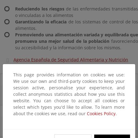
Reduciendo los riesgos
de las enfermedades transmitidas
o vinculadas a los alimentos
Garantizando la eficacia
de los sistemas de control de lo
alimentos.
Promoviendo una alimentación variada y equilibrada que
promueva una mejor salud de la población
favoreciendo
su accesibilidad y la información sobre los mismos.
Agencia Española de Seguridad Alimentaria y Nutrición
This page provides information on cookies we use:
11/07/2025
We use our own and third-party cookies to keep your
session active, personalise your experience, and
La vicepresidenta Sara Aagesen anuncia una inversión de 32 millones de
collect anonymous statistics about how you use this
euros para restaurar bosques en decaimiento
website. You can choose to accept all cookies or
select which types you'd like to allow. To learn more
31/01/2023
about the cookies we use, read our
Cookies Policy.
El MITECO evalúa todos los expedientes de renovables de su competencia
que debían obtener la Declaración Ambiental antes del 25 de enero