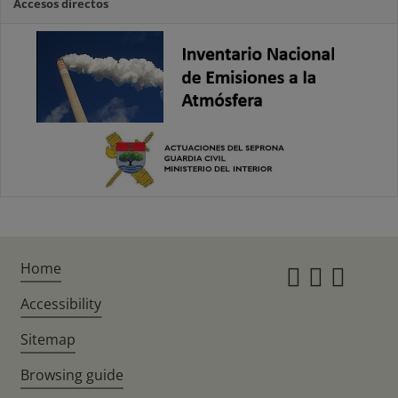
Accesos directos
Home
Instagr
Twitte
Fac
Accessibility
Sitemap
Browsing guide