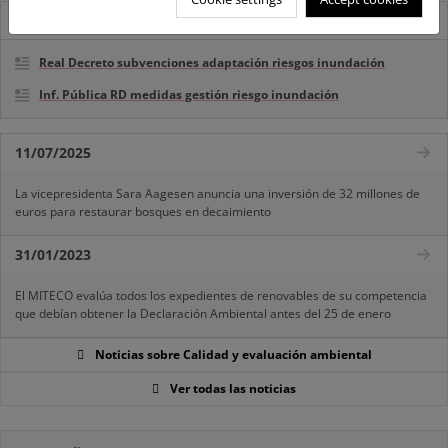
Destacados
Real Decreto subvenciones adaptación riesgos inundación
Inf. Pública RD medidas gestión riesgo inundación
11/07/2025
La vicepresidenta Sara Aagesen anuncia una inversión de 32 millones de
euros para restaurar bosques en decaimiento
31/01/2023
El MITECO evalúa todos los expedientes de renovables de su competencia
que debían obtener la Declaración Ambiental antes del 25 de enero
Noticias sobre Calidad y evaluación ambiental
Ver todas las noticias