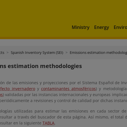
Ministry
Energy
Envir
cts
Spanish Inventory System (SEI)
Emissions estimation methodolog
ns estimation methodologies
ón de las emisiones y proyecciones por el Sistema Español de Inve
fecto invernadero
y
contaminantes atmosféricos
) y metodologí
os
) validadas por las instancias internacionales y europeas implic
eriódicamente a revisiones y control de calidad por dichas instanc
logías utilizadas para estimar las emisiones en cada sector d
ultar a través del buscador de esta página. Así mismo, el total d
sultar en la siguiente
TABLA
.