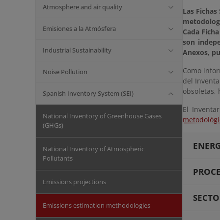
Atmosphere and air quality
Las Fichas
metodologí
Emisiones a la Atmósfera
Cada Ficha
son indepe
Industrial Sustainability
Anexos, pue
Como inform
Noise Pollution
del Inventa
obsoletas, 
Spanish Inventory System (SEI)
El Inventa
National Inventory of Greenhouse Gases
metodológi
(GHGs)
ENERG
National Inventory of Atmospheric
Pollutants
PROCE
Emissions projections
SECTO
Emissions estimation methodologies