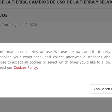
DE LA TIERRA, CAMBIOS DE USO DE LA TIERRA Y SELV
UOS
alización: junio de 2026
information on cookies we use: We use our own and third-party 
sonalise your experience, and collect anonymous statistics ab
ose to accept all cookies or select which types you'd like to allow
read our
Cookies Policy.
Cookie setti