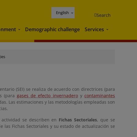
English
Search
onment
Demographic challenge
Services
Environment
Services
ies
ntario (SEI) se realiza de acuerdo con directrices (para
as (para
gases de efecto invernadero
y
contaminantes
adas. Las estimaciones y las metodologías empleadas son
ias.
e actividad se describen en
Fichas Sectoriales
, que se
e las Fichas Sectoriales y su estado de actualización se