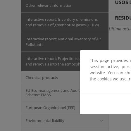
USOS 
Other relevant information
RESID
Interactive report: Inventory of emissions
and removals of greenhouse gases (GHGs)
Última actu
Interactive report: National Inventory of Air
Pollutants
Interactive report: Projections of emissions
This page provides 
and removals into the atmosphere
session active, per
website. You can cho
Chemical products
the cookies we use, 
EU Eco-management and Auditing
Scheme: EMAS
European Organic label (EEE)
Environmental liability